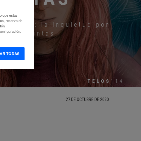
eb que estás
eos, reserva de
endizaje: la inquietud por
otón
onfiguración.
 de preguntas
AR TODAS
TELOS
114
27 DE OCTUBRE DE 2020