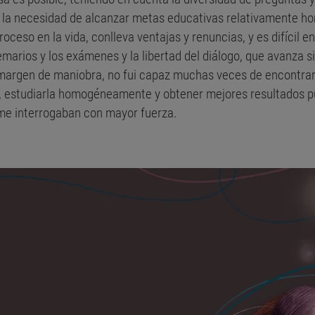
y la necesidad de alcanzar metas educativas relativamente h
ceso en la vida, conlleva ventajas y renuncias, y es difícil e
emarios y los exámenes y la libertad del diálogo, que avanza 
rgen de maniobra, no fui capaz muchas veces de encontrar es
, estudiarla homogéneamente y obtener mejores resultados 
 me interrogaban con mayor fuerza.