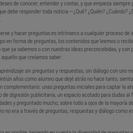
 deseo de conocer, entender y contar, y que empieza siempre 
las que debe responder toda noticia —¿Qué? ¿Quién? ¿Cuándo? 
.
erse y hacer preguntas es intrínseco a cualquier proceso de a
o en forma de preguntas, los contenidos que leemos o recib
lo que ya sabemos o con nuestras ideas preconcebidas, y co
 aquello que creíamos saber.
aprendizaje sin preguntas y respuestas, sin diálogo con uno m
ntiún años como alumno que dejé atrás no hace tanto, siento 
 complementario: unas preguntas iniciales para captar la aten
de digresión publicitaria, un espacio acotado para dudas al f
dades y preguntado mucho, sobre todo a ojos de la mayoría 
ero no era a través de preguntas, respuestas y diálogo como e
 es posible, teniendo en cuenta la diversidad de preguntas 