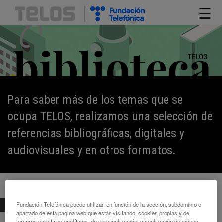
☰
Para saber más de los temas que se
ocupa TELOS, realizamos una selección de
referencias bibliográficas, digitales y
audiovisuales y en otros formatos.
Fundación Telefónica puede utilizar, en función de la sección, subdominio o
BIBLIOTECA
>
LIBROS
> HUMANO, MÁS HUMANO
apartado de esta página web que estás visitando, cookies propias y de
terceros para fines analíticos, de personalización, visualización de vídeos,