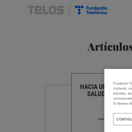
Artículo
Fundación Te
HACIA UNA ÉTICA 
visitando, co
SALUD DE NUES
entradas, et
correspondie
Si deseas ob
ELENA HERR
CONFIG