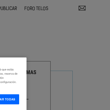
PUBLICAR
FORO TELOS
eb que estás
RNOS, DILEMAS
eos, reserva de
GUOS
otón
onfiguración.
UEZ DE ONZOÑO
AR TODAS