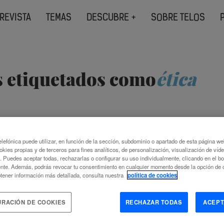
REVISTA
TEMAS
DESCUBRE +
SOBRE TELOS
s etiquetados como
ética
lefónica puede utilizar, en función de la sección, subdominio o apartado de esta página w
ILUSTRADA PARA LA
ORÁCULOS MODE
okies propias y de terceros para fines analíticos, de personalización, visualización de víd
TRA DEMOCRACIA
ANTI
c. Puedes aceptar todas, rechazarlas o configurar su uso individualmente, clicando en el b
nte. Además, podrás revocar tu consentimiento en cualquier momento desde la opción de c
tener información más detallada, consulta nuestra
política de cookies
ERO-BEAUMONT
SANTIAGO ÍÑIG
URACIÓN DE COOKIES
RECHAZAR TODAS
ACEPT