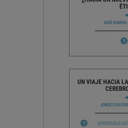
ÉT
JOSÉ RAMÓN 
UN VIAJE HACIA L
CEREBRO
JORGE COUCEI
APRENDIZAJE
AUT