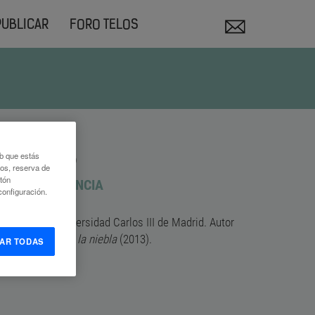
PUBLICAR
FORO TELOS
oncano
eb que estás
eos, reserva de
otón
ÍA DE LA CIENCIA
onfiguración.
iencia en la Universidad Carlos III de Madrid. Autor
09) y
Sujetos en la niebla
(2013).
AR TODAS