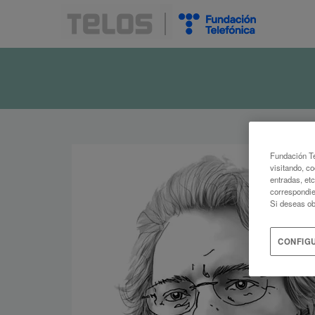
Fundación Te
visitando, co
entradas, et
correspondie
Si deseas ob
CONFIG