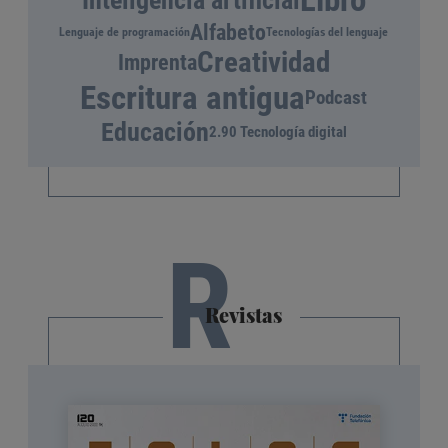
Libro
Inteligencia artificial
Alfabeto
Lenguaje de programación
Tecnologías del lenguaje
Creatividad
Imprenta
Escritura antigua
Podcast
Educación
2.90 Tecnología digital
R
Revistas