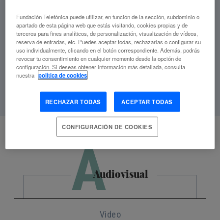
Fundación Telefónica puede utilizar, en función de la sección, subdominio o
ANTONIO RODRÍGUEZ DE LAS HERAS
apartado de esta página web que estás visitando, cookies propias y de
terceros para fines analíticos, de personalización, visualización de vídeos,
reserva de entradas, etc. Puedes aceptar todas, rechazarlas o configurar su
uso individualmente, clicando en el botón correspondiente. Además, podrás
VER ARTÍCULOS
revocar tu consentimiento en cualquier momento desde la opción de
configuración. Si deseas obtener información más detallada, consulta
nuestra
política de cookies
RECHAZAR TODAS
ACEPTAR TODAS
CONFIGURACIÓN DE COOKIES
A
Audiovisual
Video