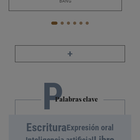
BANG
+
P
Palabras clave
Escritura
Expresión oral