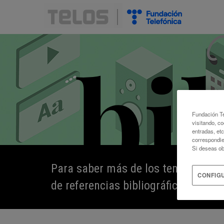
Fundación Te
visitando, co
entradas, et
correspondie
Si deseas ob
Para saber más de los temas que s
CONFIG
de referencias bibliográficas, digit