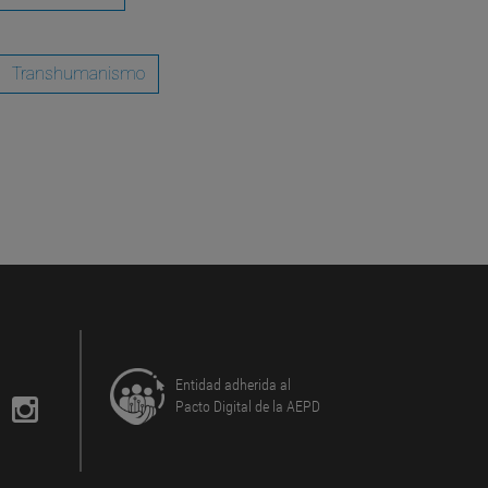
Transhumanismo
Entidad adherida al
Pacto Digital de la AEPD