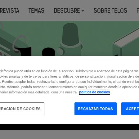
REVISTA
TEMAS
DESCUBRE +
SOBRE TELOS
lefónica puede utilizar, en función de la sección, subdominio o apartado de esta página w
okies propias y de terceros para fines analíticos, de personalización, visualización de víd
c. Puedes aceptar todas, rechazarlas o configurar su uso individualmente, clicando en el b
nte. Además, podrás revocar tu consentimiento en cualquier momento desde la opción de c
tener información más detallada, consulta nuestra
política de cookies
e ocupa TELOS, realizamos una selección
URACIÓN DE COOKIES
RECHAZAR TODAS
ACEPT
ales y audiovisuales y en otros formatos.