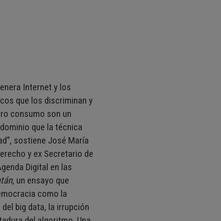
enera Internet y los
cos que los discriminan y
tro consumo son un
 dominio que la técnica
ad”, sostiene José María
Derecho y ex Secretario de
genda Digital en las
atán
, un ensayo que
 democracia como la
l big data, la irrupción
ctadura del algoritmo. Una