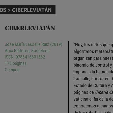
ROS
> CIBERLEVIATÁN
CIBERLEVIATÁN
José María Lassalle Ruiz (2019)
“Hoy, los datos que g
Arpa Editores, Barcelona
algoritmos matemáti
ISBN: 9788416601882
organizan para nues
176 páginas
binomio de control y
Comprar
impone a la humanid
Lassalle, doctor en 
Estado de Cultura y A
páginas de
Ciberlevi
vaticina el fin de la
conocemos a manos de
de los robots y la di