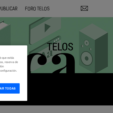
PUBLICAR
FORO TELOS
eb que estás
eos, reserva de
otón
onfiguración.
AR TODAS