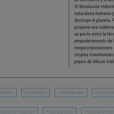
IV Revolución Industr
naturaleza humana ig
destruye el planeta. 
propone una sublevac
un pacto entre la téc
empoderamiento de la
megacorporaciones di
utopías transhumani
popes de Silicon Vall
italismo
Ciberespacio
Ciberseguridad
Ciencia pol
ositivo de seguridad
Filosofía política
Industria de tel