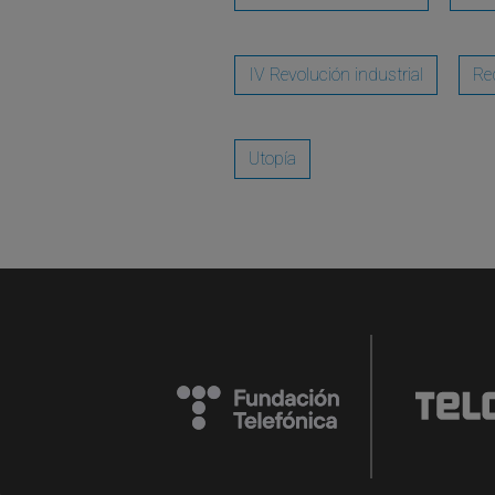
IV Revolución industrial
Re
Utopía