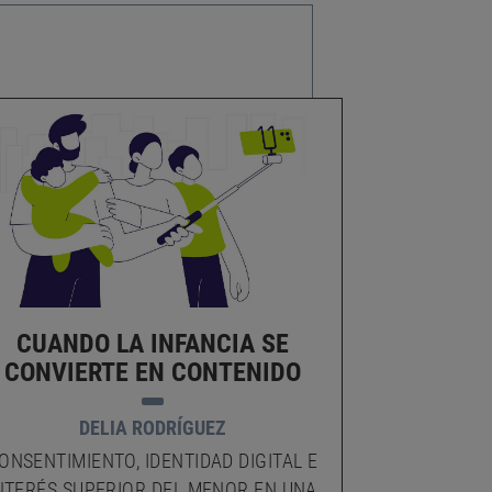
CUANDO LA INFANCIA SE
NI EST
CONVIERTE EN CONTENIDO
POR
«NEE
COM
DELIA RODRÍGUEZ
ONSENTIMIENTO, IDENTIDAD DIGITAL E
NTERÉS SUPERIOR DEL MENOR EN UNA