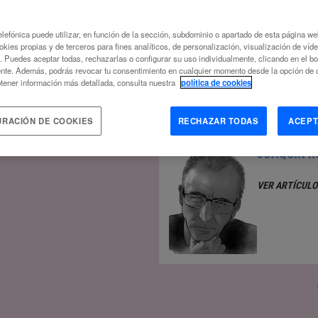
SALMAN K
JANDRÍA DIGITAL
ANTE LA (R)
lefónica puede utilizar, en función de la sección, subdominio o apartado de esta página w
okies propias y de terceros para fines analíticos, de personalización, visualización de víd
N
VER ARTÍCULO
c. Puedes aceptar todas, rechazarlas o configurar su uso individualmente, clicando en el b
nte. Además, podrás revocar tu consentimiento en cualquier momento desde la opción de c
tener información más detallada, consulta nuestra
política de cookies
URACIÓN DE COOKIES
RECHAZAR TODAS
ACEPT
JOAQUÍN R
VER ARTÍCULO