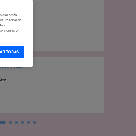
HAN
EVOLUCIÓN EDUCATIVA DIGITAL
eb que estás
eos, reserva de
DANIEL TURIENZO
S
otón
onfiguración.
AR TODAS
ODRÍGUEZ
S