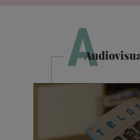
A
Audiovisu