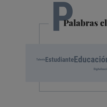
P
Palabras c
Educació
Estudiante
Talento
Digitalizac