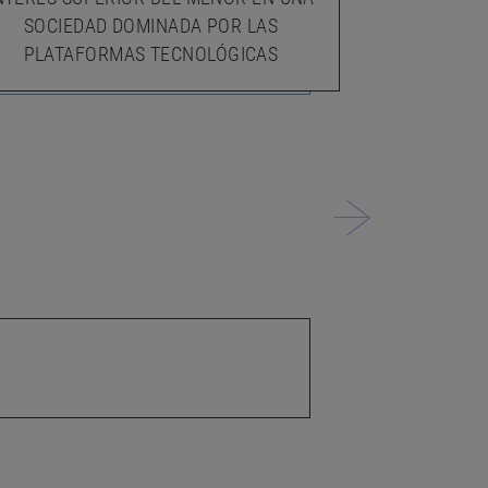
GA
SOCIEDAD DOMINADA POR LAS
PLATAFORMAS TECNOLÓGICAS
¿QUÉ HA
"NEET"
JÓ