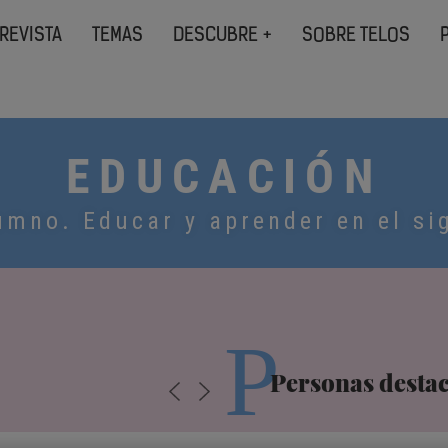
REVISTA
TEMAS
DESCUBRE +
SOBRE TELOS
EDUCACIÓN
umno. Educar y aprender en el si
P
Personas desta