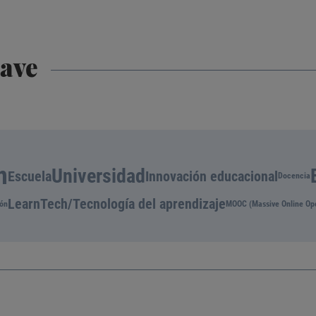
lave
n
Universidad
Escuela
Innovación educacional
Docencia
LearnTech/Tecnología del aprendizaje
ión
MOOC (Massive Online Op