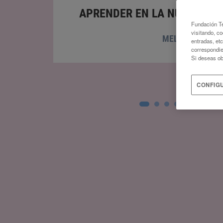
BEGOÑA ARRONDO
14
APRENDER EN LA NUEVA ALE
Fundación Te
visitando, co
MELINA FURMA
VER ARTÍCULOS
entradas, et
correspondie
Si deseas ob
CONFIG