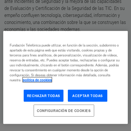
ante Incidentes de Seguridad y la mejora de las capacidades
de Evaluación y Certificación de la Seguridad de las TIC. En su
empeño confluyen tecnología, ciberseguridad, información y
conocimiento, una combinación sobre la que se construyen las
economías y las sociedades modernas.
Fundación Telefónica puede utilizar, en función de la sección, subdominio o
apartado de esta página web que estás visitando, cookies propias y de
terceros para fines analíticos, de personalización, visualización de vídeos,
TEMAS DESTACADOS:
reserva de entradas, etc. Puedes aceptar todas, rechazarlas o configurar su
uso individualmente, clicando en el botón correspondiente. Además, podrás
revocar tu consentimiento en cualquier momento desde la opción de
Posverdad
El futuro del trabajo
configuración. Si deseas obtener información más detallada, consulta
nuestra
política de cookies
Geotecnología
Fronteras
RECHAZAR TODAS
ACEPTAR TODAS
Privacidad
Tecnoética
CONFIGURACIÓN DE COOKIES