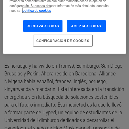
revocar tu consentimiento en cualquier momento desde la opción de
configuración. Si deseas obtener información más detallada, consulta
nuestra
política de cookies
RECHAZAR TODAS
ACEPTAR TODAS
CONFIGURACIÓN DE COOKIES
Es noruega y ha vivido en Tromsø, Edimburgo, San Diego,
Bruselas y Pekín. Ahora reside en Barcelona. Alliance
Niyigena habla español, francés, inglés, noruego,
kinyarwanda y mandarín. Está interesada en la transición
energética y en la búsqueda de soluciones sostenibles
para el futuro inmediato. Esa inquietud es la que le llevó
a formar parte de Hyped, un equipo de estudiantes de la
Universidad de Edimburgo dedicados a desarrollar el
Hyperloop, el sueño de Elon Musk para el transporte de