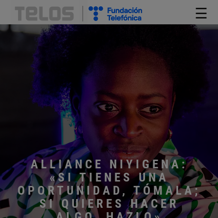
☰
ALLIANCE NIYIGENA:
«SI TIENES UNA
OPORTUNIDAD, TÓMALA;
SI QUIERES HACER
ALGO, HAZLO»