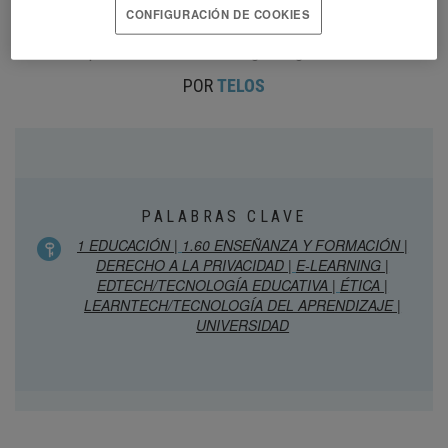
Internet and Society de la Universidad de Harvard, analiza en
CONFIGURACIÓN DE COOKIES
esta entrevista las implicaciones éticas y legales derivadas de
incorporar las nuevas tecnologías digitales al aula.
POR
TELOS
PALABRAS CLAVE
1 EDUCACIÓN |
1.60 ENSEÑANZA Y FORMACIÓN |
DERECHO A LA PRIVACIDAD |
E-LEARNING |
EDTECH/TECNOLOGÍA EDUCATIVA |
ÉTICA |
LEARNTECH/TECNOLOGÍA DEL APRENDIZAJE |
UNIVERSIDAD