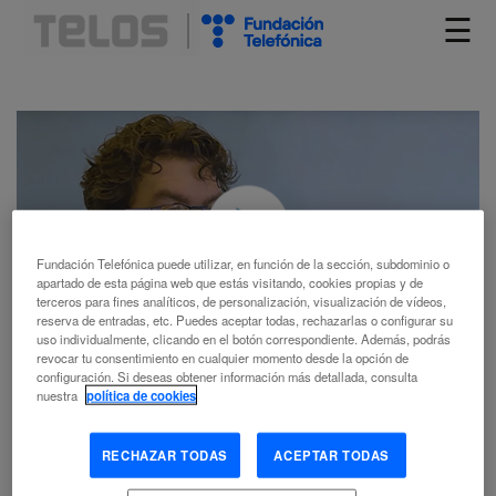
☰
Fundación Telefónica puede utilizar, en función de la sección, subdominio o
apartado de esta página web que estás visitando, cookies propias y de
terceros para fines analíticos, de personalización, visualización de vídeos,
reserva de entradas, etc. Puedes aceptar todas, rechazarlas o configurar su
uso individualmente, clicando en el botón correspondiente. Además, podrás
revocar tu consentimiento en cualquier momento desde la opción de
configuración. Si deseas obtener información más detallada, consulta
nuestra
política de cookies
Jonathan Zittrain: «La cesión de datos no debería ser el precio
de entrada a una educación»
RECHAZAR TODAS
ACEPTAR TODAS
Jonathan Zittrain, director y fundador del Berkman Center for