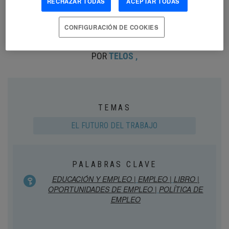
RECHAZAR TODAS
ACEPTAR TODAS
prueba de futuro
con sus autores Mónica Quintana y David
Alayón, que han conversado con el miembro del comité
científico de TELOS Rafael Martínez-Cortiña, sobre los temas
CONFIGURACIÓN DE COOKIES
más relevantes que definen el futuro profesional.
POR
TELOS
,
TEMAS
EL FUTURO DEL TRABAJO
PALABRAS CLAVE
EDUCACIÓN Y EMPLEO |
EMPLEO |
LIBRO |
OPORTUNIDADES DE EMPLEO |
POLÍTICA DE
EMPLEO