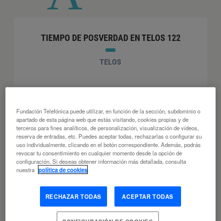
TIEMPO DE POSVERDAD EN TELOS 122
TELOS
P
Fundación Telefónica puede utilizar, en función de la sección, subdominio o
apartado de esta página web que estás visitando, cookies propias y de
Personas destacadas
terceros para fines analíticos, de personalización, visualización de vídeos,
reserva de entradas, etc. Puedes aceptar todas, rechazarlas o configurar su
uso individualmente, clicando en el botón correspondiente. Además, podrás
revocar tu consentimiento en cualquier momento desde la opción de
configuración. Si deseas obtener información más detallada, consulta
MICHAEL SANDEL
nuestra
política de cookies
VER ARTÍCULOS
RECHAZAR TODAS
ACEPTAR TODAS