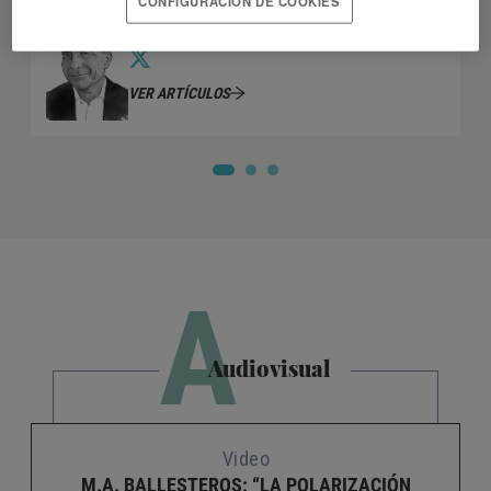
CONFIGURACIÓN DE COOKIES
SERGIO SÁNCHEZ BENÍTEZ
VER ARTÍCULOS
A
Audiovisual
Video
M.A. BALLESTEROS: “LA POLARIZACIÓN