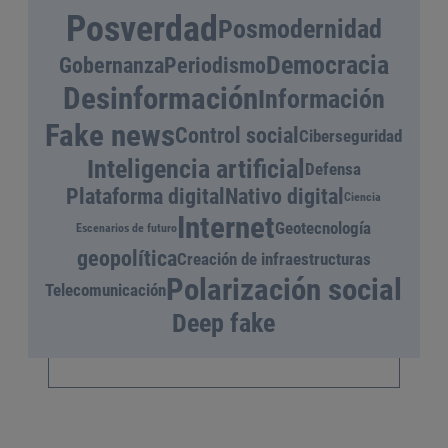
Posverdad
Posmodernidad
Democracia
Gobernanza
Periodismo
Desinformación
Información
Fake news
Control social
Ciberseguridad
Inteligencia artificial
Defensa
Plataforma digital
Nativo digital
Ciencia
Internet
Geotecnología
Escenarios de futuro
geopolítica
Creación de infraestructuras
Polarización social
Telecomunicación
Deep fake