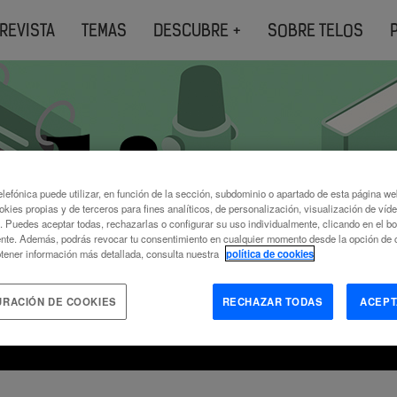
REVISTA
TEMAS
DESCUBRE +
SOBRE TELOS
lefónica puede utilizar, en función de la sección, subdominio o apartado de esta página w
okies propias y de terceros para fines analíticos, de personalización, visualización de víd
c. Puedes aceptar todas, rechazarlas o configurar su uso individualmente, clicando en el b
nte. Además, podrás revocar tu consentimiento en cualquier momento desde la opción de c
tener información más detallada, consulta nuestra
política de cookies
e ocupa TELOS, realizamos una selección
URACIÓN DE COOKIES
RECHAZAR TODAS
ACEPT
ales y audiovisuales y en otros formatos.