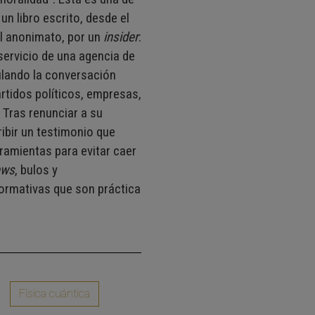
un libro escrito, desde el
el anonimato, por un
insider
:
 servicio de una agencia de
lando la conversación
artidos políticos, empresas,
 Tras renunciar a su
ibir un testimonio que
rramientas para evitar caer
ews
, bulos y
ormativas que son práctica
Física cuántica