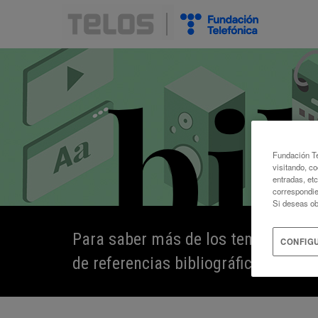
Fundación Te
visitando, co
entradas, et
correspondie
Si deseas ob
Para saber más de los temas que s
CONFIG
de referencias bibliográficas, digit