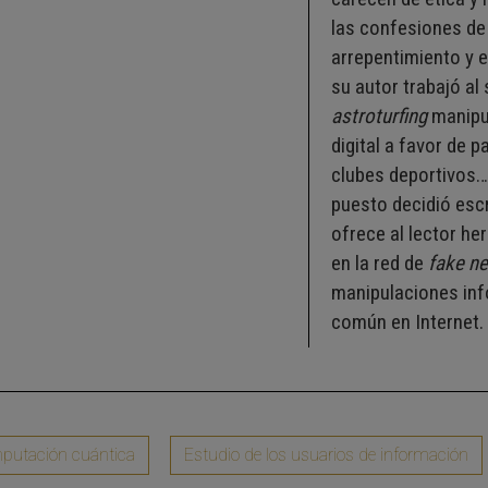
las confesiones de 
arrepentimiento y 
su autor trabajó al
astroturfing
manipu
digital a favor de p
clubes deportivos…
puesto decidió escr
ofrece al lector he
en la red de
fake n
manipulaciones inf
común en Internet.
utación cuántica
Estudio de los usuarios de información