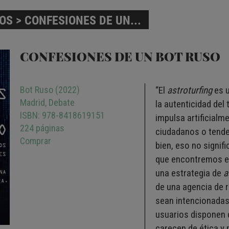
ROS
> CONFESIONES DE UN...
CONFESIONES DE UN BOT RUSO
Bot Ruso (2022)
“El
astroturfing
es u
Madrid, Debate
la autenticidad del
ISBN: 978-8418619151
impulsa artificial
224 páginas
ciudadanos o tende
Comprar
bien, eso no signif
que encontremos en
una estrategia de
a
de una agencia de 
sean intencionadas
usuarios disponen 
carecen de ética y 