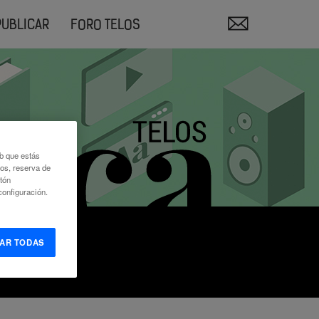
PUBLICAR
FORO TELOS
eb que estás
eos, reserva de
otón
onfiguración.
AR TODAS