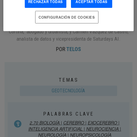
RECHAZAR TODAS
ACEPTAR TODAS
Telefónica. Mavi Sánchez, portada de la revista, estuvo
acompañada por José Ramón Alonso, catedrático de Biología
Celular en la Universidad de Salamanca e investigador principal
CONFIGURACIÓN DE COOKIES
en el Instituto de Neurociencias de Castilla y León;Albert
Cortina, abogado y urbanista, y Carmen Vázquez de Castro,
analista de datos y vicepresidenta de Saturdays AI.
POR
TELOS
TEMAS
GEOTECNOLOGÍA
PALABRAS CLAVE
2.70 BIOLOGÍA |
CEREBRO |
EXOCEREBRO |
INTELIGENCIA ARTIFICIAL |
NEUROCIENCIA |
NEUROLOGÍA |
NEUROPSICOLOGÍA