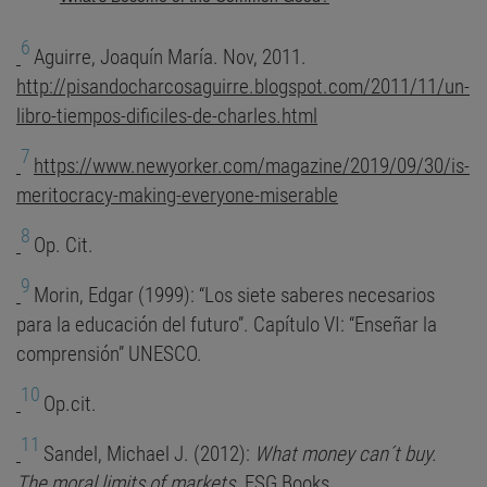
6
Aguirre, Joaquín María. Nov, 2011.
http://pisandocharcosaguirre.blogspot.com/2011/11/un-
libro-tiempos-dificiles-de-charles.html
7
https://www.newyorker.com/magazine/2019/09/30/is-
meritocracy-making-everyone-miserable
8
Op. Cit.
9
Morin, Edgar (1999): “Los siete saberes necesarios
para la educación del futuro”. Capítulo VI: “Enseñar la
comprensión” UNESCO.
10
Op.cit.
11
Sandel, Michael J. (2012):
What money can´t buy.
The moral limits of markets
. FSG Books