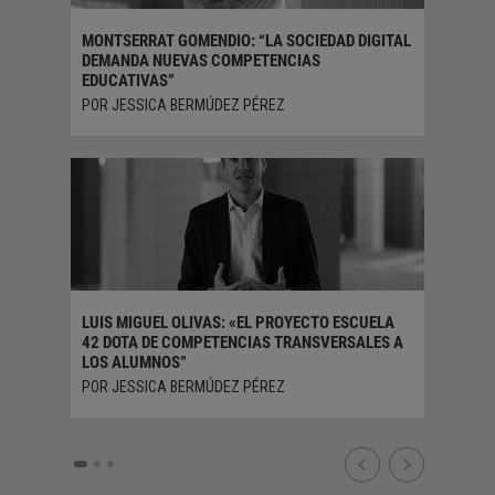
S 114
MONTSERRAT GOMENDIO: “LA SOCIEDAD DIGITAL
METAMO
ORTADA
DEMANDA NUEVAS COMPETENCIAS
POR BOS
EDUCATIVAS”
POR JESSICA BERMÚDEZ PÉREZ
LA EDUC
COLABO
LUIS MIGUEL OLIVAS: «EL PROYECTO ESCUELA
POR MAR
42 DOTA DE COMPETENCIAS TRANSVERSALES A
LOS ALUMNOS”
POR JESSICA BERMÚDEZ PÉREZ