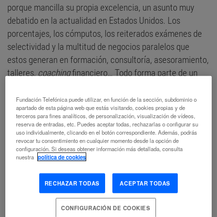
porque mancilla su propia excelencia, un asunto muy
debatido en la actualidad en Estados Unidos. Los
porcentajes, los cómputos, los reiterados exámenes de
selectividad y la multitud de negocios paralelos que
estos generan en formación, consultoría, asesoramiento,
talleres,
coaching
financiero… Todo forma parte de un
sistema lucrativo que genera el propio aprendizaje.
Fundación Telefónica puede utilizar, en función de la sección, subdominio o
Así como en otro tiempo surgió un movimiento crítico
apartado de esta página web que estás visitando, cookies propias y de
terceros para fines analíticos, de personalización, visualización de vídeos,
frente a la educación tradicional, consumidora de
reserva de entradas, etc. Puedes aceptar todas, rechazarlas o configurar su
uso individualmente, clicando en el botón correspondiente. Además, podrás
contenidos a través de la mecánica memorización, hoy
revocar tu consentimiento en cualquier momento desde la opción de
existe una corriente, también crítica, que cuestiona una
configuración. Si deseas obtener información más detallada, consulta
nuestra
política de cookies
práctica muy extendida en el mundo industrializado y es
que, tanto el estudiante como el profesor se han
RECHAZAR TODAS
ACEPTAR TODAS
convertido en una pieza de consumo más en el
engranaje:
CONFIGURACIÓN DE COOKIES