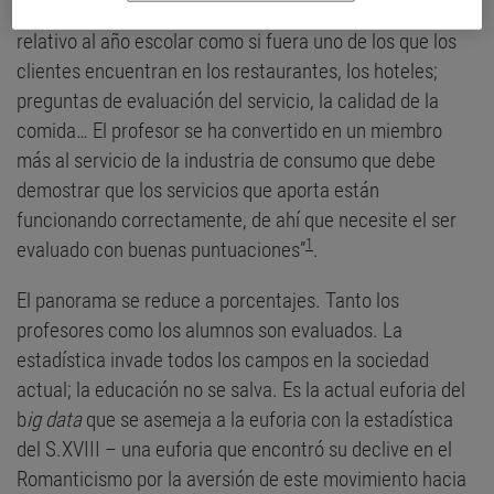
“Al final del curso, el estudiante completa el cuestionario
relativo al año escolar como si fuera uno de los que los
clientes encuentran en los restaurantes, los hoteles;
preguntas de evaluación del servicio, la calidad de la
comida… El profesor se ha convertido en un miembro
más al servicio de la industria de consumo que debe
demostrar que los servicios que aporta están
funcionando correctamente, de ahí que necesite el ser
1
evaluado con buenas puntuaciones”
.
El panorama se reduce a porcentajes. Tanto los
profesores como los alumnos son evaluados. La
estadística invade todos los campos en la sociedad
actual; la educación no se salva. Es la actual euforia del
b
ig data
que se asemeja a la euforia con la estadística
del S.XVIII – una euforia que encontró su declive en el
Romanticismo por la aversión de este movimiento hacia