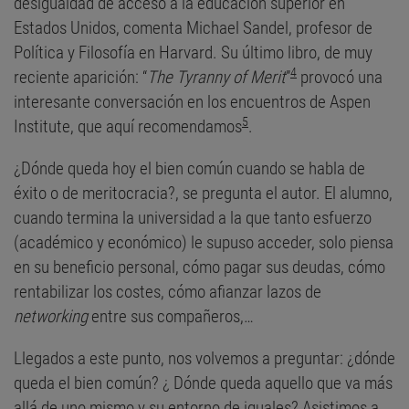
desigualdad de acceso a la educación superior en
Estados Unidos, comenta Michael Sandel, profesor de
Política y Filosofía en Harvard. Su último libro, de muy
4
reciente aparición: “
The Tyranny of Merit
”
provocó una
interesante conversación en los encuentros de Aspen
5
Institute, que aquí recomendamos
.
¿Dónde queda hoy el bien común cuando se habla de
éxito o de meritocracia?, se pregunta el autor. El alumno,
cuando termina la universidad a la que tanto esfuerzo
(académico y económico) le supuso acceder, solo piensa
en su beneficio personal, cómo pagar sus deudas, cómo
rentabilizar los costes, cómo afianzar lazos de
networking
entre sus compañeros,…
Llegados a este punto, nos volvemos a preguntar: ¿dónde
queda el bien común? ¿ Dónde queda aquello que va más
allá de uno mismo y su entorno de iguales? Asistimos a