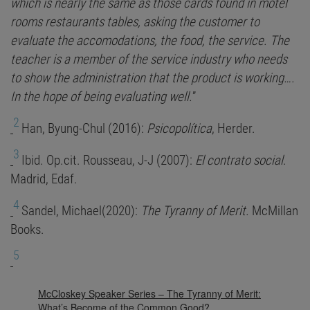
which is nearly the same as those cards found in motel
rooms restaurants tables, asking the customer to
evaluate the accomodations, the food, the service. The
teacher is a member of the service industry who needs
to show the administration that the product is working….
In the hope of being evaluating well.
”
2
Han, Byung-Chul (2016):
Psicopolítica
, Herder.
3
Ibid. Op.cit. Rousseau, J-J (2007):
El contrato social
.
Madrid, Edaf.
4
Sandel, Michael(2020):
The Tyranny of Merit.
McMillan
Books.
5
McCloskey Speaker Series – The Tyranny of Merit:
What’s Become of the Common Good?