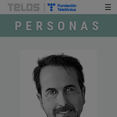
☰
PERSONAS