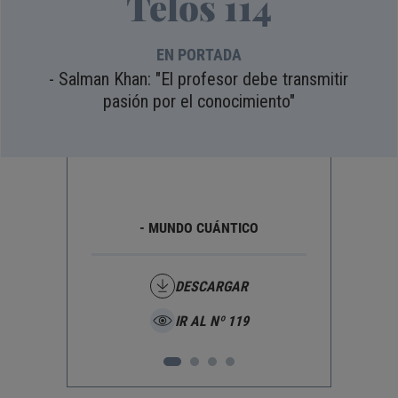
Telos 114
EN PORTADA
- Salman Khan: "El profesor debe transmitir
pasión por el conocimiento"
ANA
- MUNDO CUÁNTICO
HUMAN
DESCARGAR
IR AL Nº 119