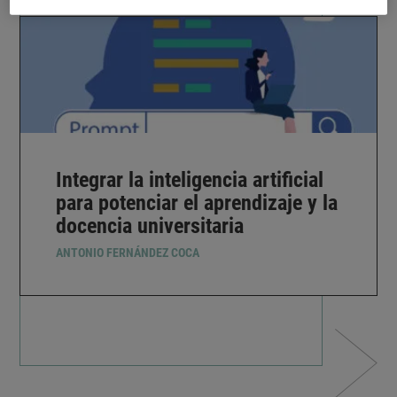
Integrar la inteligencia artificial
para potenciar el aprendizaje y la
docencia universitaria
ANTONIO FERNÁNDEZ COCA