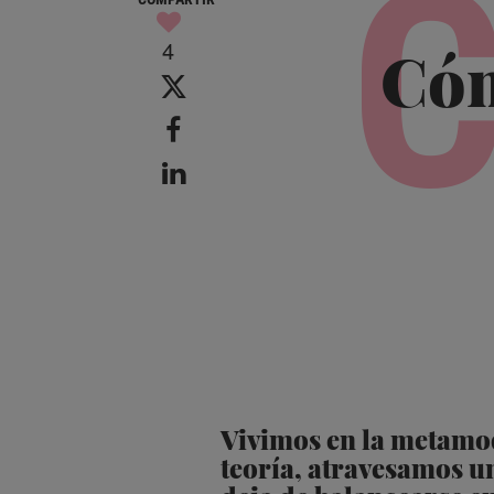
4
Cóm
Vivimos en la metamod
teoría, atravesamos un