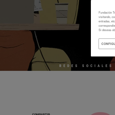
M
Fundación Te
visitando, co
entradas, et
correspondie
Si deseas ob
CONFIG
REDES SOCIALES
COMPARTIR