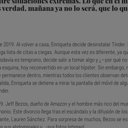
tre situaciones extremas. Lo que en el m
s verdad, mañana ya no lo será, que lo q
 2019. Al volver a casa, Enriqueta decide desinstalar Tinder.
a lista de citas a ciegas. Aunque esta vez es diferente, ya qu
odavía es temprano, decide salir a tomar algo y ¿—por qué no—
a esquina, hoy reconvertido en un local hípster. Sin embargo, 
ue permanece dentro, mientras todos los clientes observan de
ida, Enriqueta se detiene a mirar la pantalla del móvil de algu
nder.
019. Jeff Bezos, dueño de Amazon y el hombre más rico del mun
io. Este divorcio llega tras el escándalo y la difusión de lo
nte, Lauren Sánchez. Para sorpresa de muchos, Bezos se esf
n sus abdominales y… ¡sus fotos íntimas!