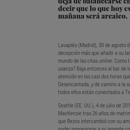
deja de balancearse en
decir que lo que hoy e
mañana será arcaico.
Lavapiés (Madrid), 30 de agosto de
decepción más que añadir a su larg
mundo de las citas
online
. Como t
usanza? Baja entonces al bar de l
atención en las casi dos horas q
Desencantada, y de camino a la sal
todos ellos están conectados a Ti
Seattle (EE. UU.), 4 de julio de 2
MacKenzie tras 26 años de matrimon
que Bezos intercambió con su ama
poder impresionar a su amante co