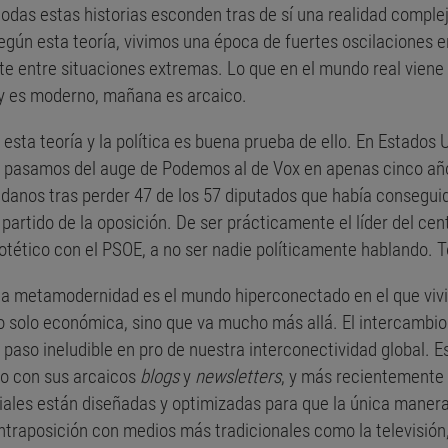
das estas historias esconden tras de sí una realidad compleja
ún esta teoría, vivimos una época de fuertes oscilaciones en
 entre situaciones extremas. Lo que en el mundo real viene a
oy es moderno, mañana es arcaico.
sta teoría y la política es buena prueba de ello. En Estados
 pasamos del auge de Podemos al de Vox en apenas cinco año
adanos tras perder 47 de los 57 diputados que había consegui
 partido de la oposición. De ser prácticamente el líder del ce
otético con el PSOE, a no ser nadie políticamente hablando. T
la metamodernidad es el mundo hiperconectado en el que vivim
ido solo económica, sino que va mucho más allá. El intercambi
 paso ineludible en pro de nuestra interconectividad global. E
ero con sus arcaicos
blogs
y
newsletters
, y más recientemente 
ciales están diseñadas y optimizadas para que la única mane
traposición con medios más tradicionales como la televisión, l