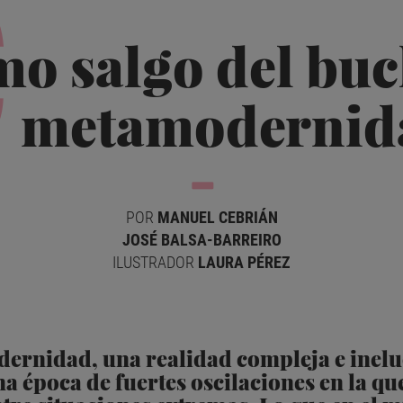
C
o salgo del bucl
metamodernid
POR
MANUEL CEBRIÁN
JOSÉ BALSA-BARREIRO
ILUSTRADOR
LAURA PÉREZ
ernidad, una realidad compleja e inelu
a época de fuertes oscilaciones en la qu