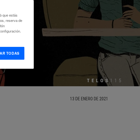
AD
eb que estás
eos, reserva de
otón
onfiguración.
o
AR TODAS
TELOS
115
13 DE ENERO DE 2021