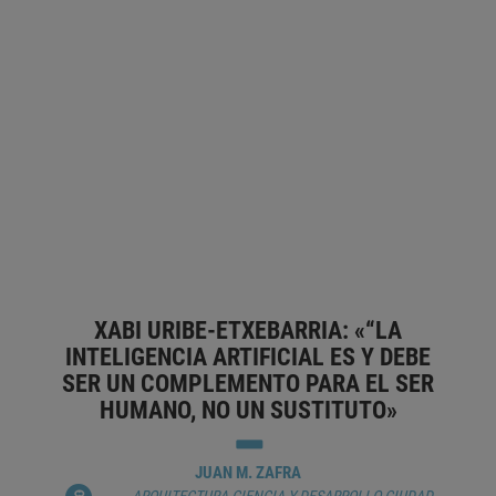
COLABORATIVO»
JUAN M. ZAFRA
ADAPTACIÓN AL CAMBIO CLIMÁTICO
ARQUITECTO
ARQUITECTURA
CAMBIO CLIMÁTICO
CIUDAD NUEVA
CLIMATIZACIÓN
CORONAVIRUS
DISEÑO
DISEÑO
ARQUITECTÓNICO
ECONOMÍA MEDIOAMBIENTAL
INTELIGENCIA ARTIFICIAL
INTERACCIÓN SOCIAL
OBJETIVOS
DE DESARROLLO SOSTENIBLE
SOCIEDAD CONTEMPORÁNEA
SOCIEDAD FUTURA
XABI URIBE-ETXEBARRIA: «“LA
INTELIGENCIA ARTIFICIAL ES Y DEBE
SER UN COMPLEMENTO PARA EL SER
HUMANO, NO UN SUSTITUTO»
JUAN M. ZAFRA
ARQUITECTURA
CIENCIA Y DESARROLLO
CIUDAD