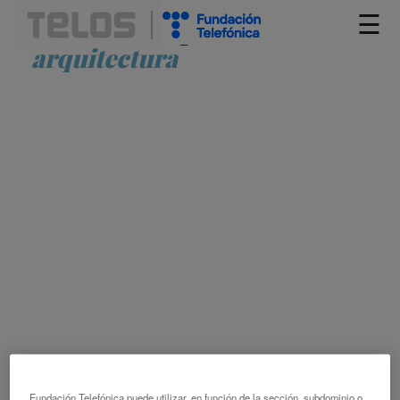
☰
Artículos etiquetados como
arquitectura
LA VANGUARDIA DE LA
ARQUITECTURA EDUCATIVA
MARÍA EUGENIA MACIÁ
JAVIER CAMACHO
ARQUITECTURA
CHATBOT
CONOCIMIENTO
CREATIVIDAD
DISEÑO ARQUITECTÓNICO
DOCENTE
EMPLEO
ENSEÑANZA DE LA ARQUITECTURA
ESTUDIANTE
Fundación Telefónica puede utilizar, en función de la sección, subdominio o
INTELIGENCIA ARTIFICIAL
INTERACCIÓN HOMBRE-MÁQUINA