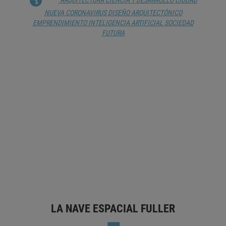
NUEVA
CORONAVIRUS
DISEÑO ARQUITECTÓNICO
EMPRENDIMIENTO
INTELIGENCIA ARTIFICIAL
SOCIEDAD
FUTURA
TELOS 115 SE RODEA DE SU COMITÉ
CIENTÍFICO PARA REFLEXIONAR SOBRE
‘UN MUNDO EN CONSTRUCCIÓN’
CORONAVIRUS
DISEÑO DEL PAISAJE
DISEÑO
URBANO
ECOSISTEMA
INTELIGENCIA ARTIFICIAL
PANDEMIA
URBANIZACIÓN
LA NAVE ESPACIAL FULLER