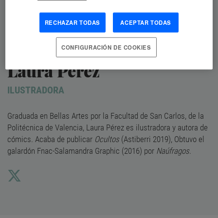
RECHAZAR TODAS
ACEPTAR TODAS
CONFIGURACIÓN DE COOKIES
Laura Pérez
ILUSTRADORA
Graduada en Bellas Artes por la Facultad de San Carlos, de la
Politécnica de Valencia,
Laura Pérez
es ilustradora y autora de
cómics. Acaba de publicar
Ocultos
(Astiberri 2019), Obtuvo el
galardón Fnac-Salamandra Graphic (2016) por
Naúfragos
.