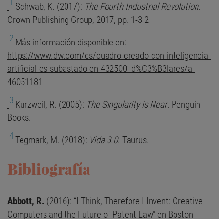
1
Schwab, K. (2017):
The Fourth Industrial Revolution
.
Crown Publishing Group, 2017, pp. 1-3 2
2
Más información disponible en:
https://www.dw.com/es/cuadro-creado-con-inteligencia-
artificial-es-subastado-en-432500- d%C3%B3lares/a-
46051181
3
Kurzweil, R. (2005):
The Singularity is Near
. Penguin
Books.
4
Tegmark, M. (2018):
Vida 3.0
. Taurus.
Bibliografía
Abbott, R.
(2016): “I Think, Therefore I Invent: Creative
Computers and the Future of Patent Law” en Boston