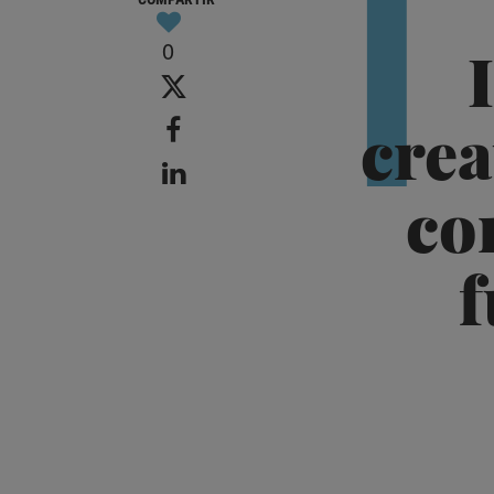
I
0
crea
co
f