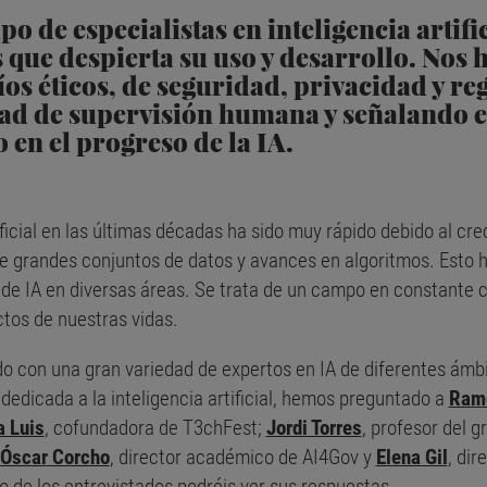
 de especialistas en inteligencia artific
 que despierta su uso y desarrollo. Nos 
os éticos, de seguridad, privacidad y r
dad de supervisión humana y señalando e
en el progreso de la IA.
rtificial en las últimas décadas ha sido muy rápido debido al c
de grandes conjuntos de datos y avances en algoritmos. Esto h
 de IA en diversas áreas. Se trata de un campo en constante 
tos de nuestras vidas.
o con una gran variedad de expertos en IA de diferentes ámbi
dedicada a la inteligencia artificial, hemos preguntado a
Ramó
 Luis
, cofundadora de T3chFest;
Jordi Torres
, profesor del g
Óscar Corcho
, director académico de AI4Gov y
Elena Gil
, dir
 de los entrevistados podréis ver sus respuestas.