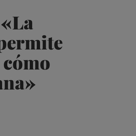
 «La
 permite
r cómo
ana»