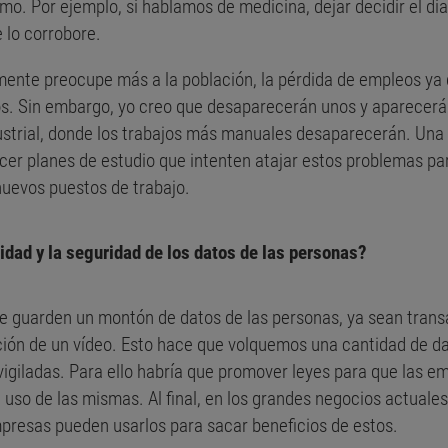
tmo. Por ejemplo, si hablamos de medicina, dejar decidir el di
 lo corrobore.
lemente preocupe más a la población, la pérdida de empleos ya
s. Sin embargo, yo creo que desaparecerán unos y aparecerán 
dustrial, donde los trabajos más manuales desaparecerán. Una 
hacer planes de estudio que intenten atajar estos problemas 
uevos puestos de trabajo.
cidad y la seguridad de los datos de las personas?
se guarden un montón de datos de las personas, ya sean tran
ción de un vídeo. Esto hace que volquemos una cantidad de dat
vigiladas. Para ello habría que promover leyes para que las e
uso de las mismas. Al final, en los grandes negocios actuales
mpresas pueden usarlos para sacar beneficios de estos.