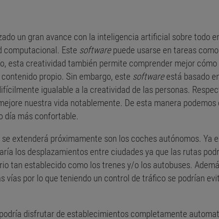
izado un gran avance con la inteligencia artificial sobre todo
d computacional. Este
software
puede usarse en tareas como e
, esta creatividad también permite comprender mejor cómo f
r contenido propio. Sin embargo, este
software
está basado en
difícilmente igualable a la creatividad de las personas. Respec
 mejore nuestra vida notablemente. De esta manera podemos 
o día más confortable.
e se extenderá próximamente son los coches autónomos. Ya ex
aría los desplazamientos entre ciudades ya que las rutas pod
ario tan establecido como los trenes y/o los autobuses. Adem
as vías por lo que teniendo un control de tráfico se podrían e
 podría disfrutar de establecimientos completamente automati