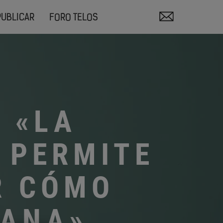
PUBLICAR
FORO TELOS
 «LA
A PERMITE
R CÓMO
MANA»