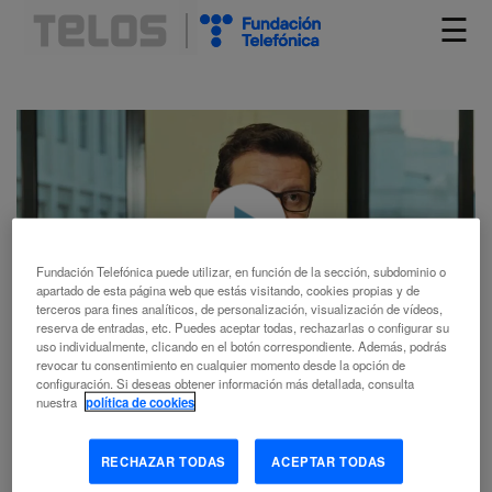
☰
Fundación Telefónica puede utilizar, en función de la sección, subdominio o
apartado de esta página web que estás visitando, cookies propias y de
terceros para fines analíticos, de personalización, visualización de vídeos,
reserva de entradas, etc. Puedes aceptar todas, rechazarlas o configurar su
uso individualmente, clicando en el botón correspondiente. Además, podrás
revocar tu consentimiento en cualquier momento desde la opción de
configuración. Si deseas obtener información más detallada, consulta
nuestra
política de cookies
Roger Casas-Alatriste: “No hay ningún espacio de la sociedad
que se libre de la IA”
RECHAZAR TODAS
ACEPTAR TODAS
Entrevistamos a
Roger Casas-Alatriste
, fundador de El