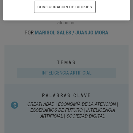
Cañonazo Transmedia, creador del pódcast ‘Su atención, por
CONFIGURACIÓN DE COOKIES
favor’ y autor del libro
Tu atención, por favor
, sobre la
inteligencia artificial, la creatividad y la economía de la
atención.
POR
MARISOL SALES / JUANJO MORA
TEMAS
INTELIGENCIA ARTIFICIAL
PALABRAS CLAVE
CREATIVIDAD |
ECONOMÍA DE LA ATENCIÓN |
ESCENARIOS DE FUTURO |
INTELIGENCIA
ARTIFICIAL |
SOCIEDAD DIGITAL