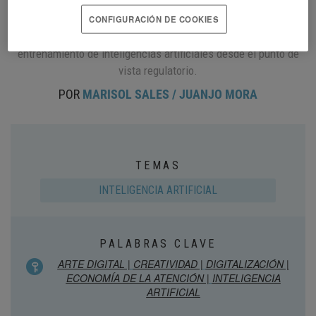
Patentes y Transformación Digital de Telefónica SA y
Secretaria del Consejo de Movistar+,
Clara Ruipérez
, nos habla
CONFIGURACIÓN DE COOKIES
sobre las preguntas que se están generando con el avance y el
entrenamiento de inteligencias artificiales desde el punto de
vista regulatorio.
POR
MARISOL SALES / JUANJO MORA
TEMAS
INTELIGENCIA ARTIFICIAL
PALABRAS CLAVE
ARTE DIGITAL |
CREATIVIDAD |
DIGITALIZACIÓN |
ECONOMÍA DE LA ATENCIÓN |
INTELIGENCIA
ARTIFICIAL