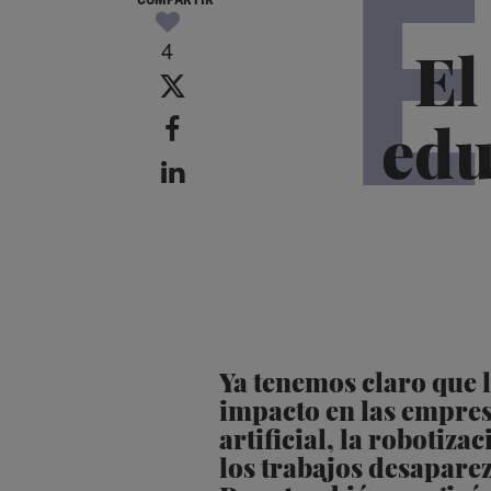
E
4
El
edu
Ya tenemos claro que l
impacto en las empresa
artificial, la robotiz
los trabajos desapare