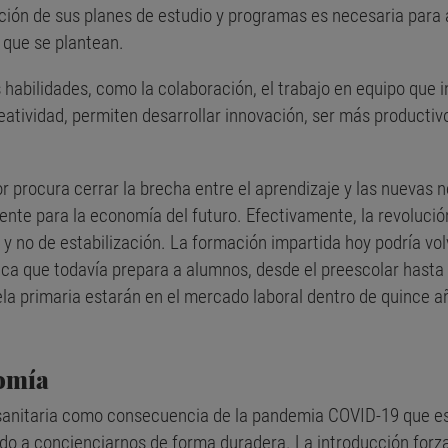
ción de sus planes de estudio y programas es necesaria para a
 que se plantean.
habilidades, como la colaboración, el trabajo en equipo que i
reatividad, permiten desarrollar innovación, ser más producti
r procura cerrar la brecha entre el aprendizaje y las nuevas 
ciente para la economía del futuro. Efectivamente, la revolu
 y no de estabilización. La formación impartida hoy podría vo
ica que todavía prepara a alumnos, desde el preescolar hasta 
ela primaria estarán en el mercado laboral dentro de quince 
omía
sis sanitaria como consecuencia de la pandemia COVID-19 que 
 a concienciarnos de forma duradera. La introducción forzad