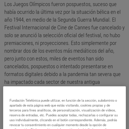
Los Juegos Olímpicos fueron pospuestos, suceso que
había ocurrido la última vez por la situación bélica en el
año 1944, en medio de la Segunda Guerra Mundial. El
Festival Internacional de Cine de Cannes fue cancelado y
solo se anunció la selección oficial del festival, no hubo
premiaciones, ni proyecciones. Esto simplemente por
nombrar dos de los eventos más mediáticos del año,
pero junto con estos, miles de eventos han sido
cancelados, pospuestos o intentado presentarse en
formatos digitales debido a la pandemia tan severa que
ha impactado cada sector de nuestra antigua
normalidad, pero ¿qué ha sucedido con la cultura a partir
del 2020? ¿Hacia dónde vamos?
Fundación Telefónica puede utilizar, en función de la sección, subdominio o
apartado de esta página web que estás visitando, cookies propias y de
El avance tecnológico nunca ha parado, pero 2020
terceros para fines analíticos, de personalización, visualización de vídeos,
reserva de entradas, etc. Puedes aceptar todas, rechazarlas o configurar su
aceleró muchos de los procesos industrio-tecnológicos,
uso individualmente, clicando en el botón correspondiente. Además, podrás
revocar tu consentimiento en cualquier momento desde la opción de
impactando directamente en la educación, la cultura, el