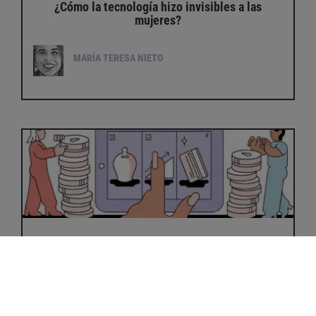
¿Cómo la tecnología hizo invisibles a las
mujeres?
MARÍA TERESA NIETO
Economía a un clic
DAVID DAHAN