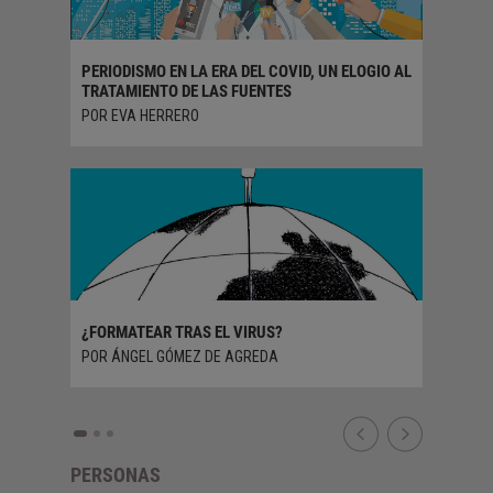
IA
PERIODISMO EN LA ERA DEL COVID, UN ELOGIO AL
¿ESTAMO
TRATAMIENTO DE LAS FUENTES
SER HU
TANA
POR EVA HERRERO
POR RAF
¿FORMATEAR TRAS EL VIRUS?
VACUNAD
POR ÁNGEL GÓMEZ DE AGREDA
POR JULI
PERSONAS