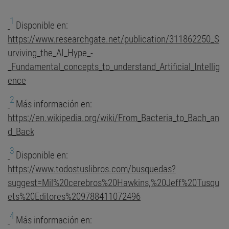
1
Disponible en:
https://www.researchgate.net/publication/311862250_S
urviving_the_AI_Hype_-
_Fundamental_concepts_to_understand_Artificial_Intellig
ence
2
Más información en:
https://en.wikipedia.org/wiki/From_Bacteria_to_Bach_an
d_Back
3
Disponible en:
https://www.todostuslibros.com/busquedas?
suggest=Mil%20cerebros%20Hawkins,%20Jeff%20Tusqu
ets%20Editores%209788411072496
4
Más información en: