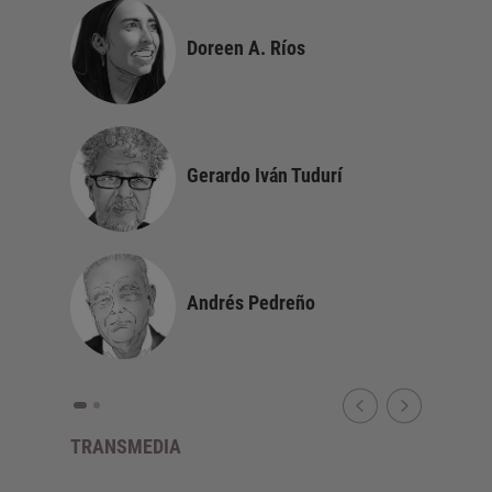
Doreen A. Ríos
a
Gerardo Iván Tudurí
Andrés Pedreño
TRANSMEDIA