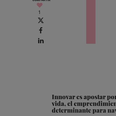
I
1
Innovar es apostar po
vida, el emprendimient
determinante para nav