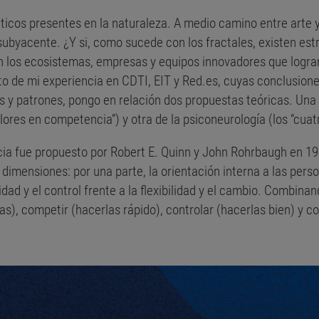
icos presentes en la naturaleza. A medio camino entre arte y
 subyacente. ¿Y si, como sucede con los fractales, existen es
n los ecosistemas, empresas y equipos innovadores que logran 
uto de mi experiencia en CDTI, EIT y Red.es, cuyas conclusi
s y patrones, pongo en relación dos propuestas teóricas. Una 
ores en competencia”) y otra de la psiconeurología (los “cuat
ia fue propuesto por Robert E. Quinn y John Rohrbaugh en 1
dimensiones: por una parte, la orientación interna a las perso
lidad y el control frente a la flexibilidad y el cambio. Combin
), competir (hacerlas rápido), controlar (hacerlas bien) y co