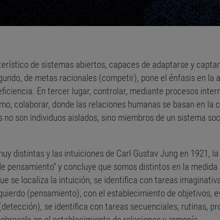
terístico de sistemas abiertos, capaces de adaptarse y captar
gundo, de metas racionales (competir), pone el énfasis en la ac
ficiencia. En tercer lugar, controlar, mediante procesos interno
imo, colaborar, donde las relaciones humanas se basan en la c
s no son individuos aislados, sino miembros de un sistema soc
uy distintas y las intuiciones de Carl Gustav Jung en 1921, l
de pensamiento” y concluye que somos distintos en la medida q
ue se localiza la intuición, se identifica con tareas imaginati
zquierdo (pensamiento), con el establecimiento de objetivos, e
(detección), se identifica con tareas secuenciales, rutinas, pr
sobresale en el establecimiento de relaciones y armonía.