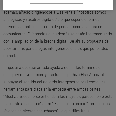
la perspectiva no puede ser la misma. En este momento,
además, añadió dirigiéndose a Elsa Arnaiz: “nosotros somos
analógicos y vosotros digitales”, lo que supone enormes
diferencias tanto en la forma de pensar como a la hora de
comunicarse. Diferencias que además se están incrementando
con la ampliación de la brecha digital. De ahí su propuesta de
apostar más por diálogos intergeneracionales que por pactos
como tal.
Empezar a cuestionar todo ayuda a definir los términos en
cualquier conversación, y eso fue lo que hizo Elsa Arnaiz al
subrayar el sentido del acuerdo intergeneracional como una
herramienta para trabajar la empatía entre ambas partes.
“Muchas veces no se entiende a los mayores porque no se está
dispuesto a escuchar“ afirmó Elsa, no sin añadir “Tampoco los
jóvenes se sienten escuchados”, lo que dificulta la