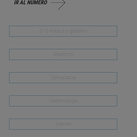
IR AL NÚMERO
6.15 Política y gobierno
Algoritmo
Democracia
Geotecnología
Internet