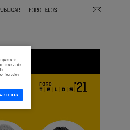
PUBLICAR
FORO TELOS
eb que estás
eos, reserva de
otón
onfiguración.
AR TODAS