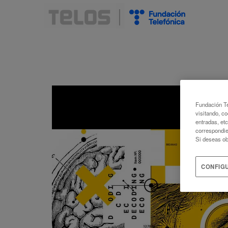
Fundación Te
visitando, co
entradas, et
correspondie
Si deseas ob
CONFIG