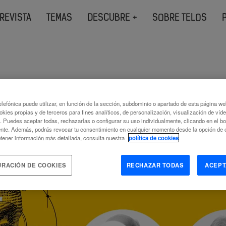
REVISTA
TEMAS
DESCUBRE +
SOBRE TELOS
lefónica puede utilizar, en función de la sección, subdominio o apartado de esta página w
okies propias y de terceros para fines analíticos, de personalización, visualización de víd
c. Puedes aceptar todas, rechazarlas o configurar su uso individualmente, clicando en el b
nte. Además, podrás revocar tu consentimiento en cualquier momento desde la opción de c
tener información más detallada, consulta nuestra
política de cookies
URACIÓN DE COOKIES
RECHAZAR TODAS
ACEPT