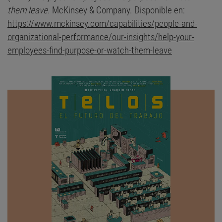
them leave.
McKinsey & Company. Disponible en:
https://www.mckinsey.com/capabilities/people-and-
organizational-performance/our-insights/help-your-
employees-find-purpose-or-watch-them-leave