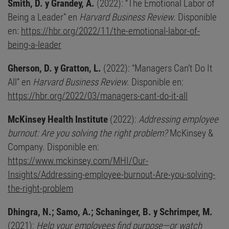
Smith, D. y Grandey, A.
(2022): “The Emotional Labor of
Being a Leader” en
Harvard Business Review
. Disponible
en:
https://hbr.org/2022/11/the-emotional-labor-of-
being-a-leader
Gherson, D. y Gratton, L.
(2022): “Managers Can’t Do It
All” en
Harvard Business Review
. Disponible en:
https://hbr.org/2022/03/managers-cant-do-it-all
McKinsey Health Institute
(2022):
Addressing employee
burnout: Are you solving the right problem?
McKinsey &
Company. Disponible en:
https://www.mckinsey.com/MHI/Our-
Insights/Addressing-employee-burnout-Are-you-solving-
the-right-problem
Dhingra, N.; Samo, A.; Schaninger, B. y Schrimper, M.
(2021):
Help your employees find purpose—or watch