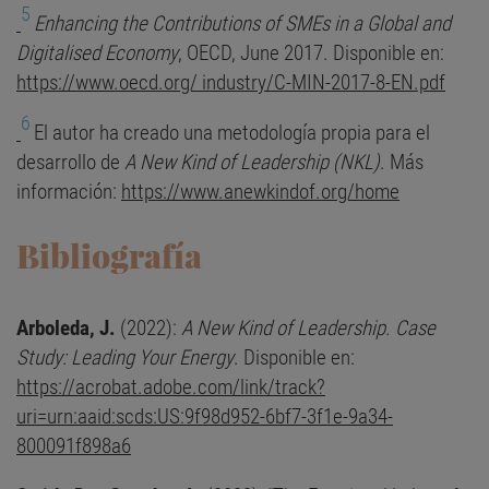
5
Enhancing the Contributions of SMEs in a Global and
Digitalised Economy
, OECD, June 2017. Disponible en:
https://www.oecd.org/ industry/C-MIN-2017-8-EN.pdf
6
El autor ha creado una metodología propia para el
desarrollo de
A New Kind of Leadership (NKL)
. Más
información:
https://www.anewkindof.org/home
Bibliografía
Arboleda, J.
(2022):
A New Kind of Leadership. Case
Study: Leading Your Energy
. Disponible en:
https://acrobat.adobe.com/link/track?
uri=urn:aaid:scds:US:9f98d952-6bf7-3f1e-9a34-
800091f898a6