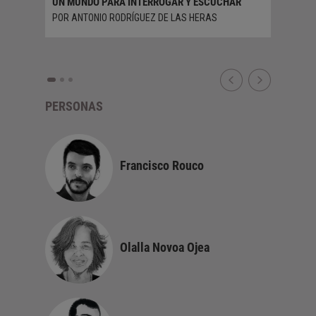
UN MUNDO PARA INTERROGAR Y ESCUCHAR
UN VIAJ
POR ANTONIO RODRÍGUEZ DE LAS HERAS
POR ANA
PERSONAS
Francisco Rouco
Olalla Novoa Ojea