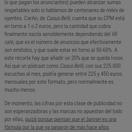
lo que pagan los anunciantes) pueden alcanzar sumas
respetables solo si hablamos de centenares de miles de
oyentes. CarAn, de
Casus Belli
, cuenta que su CPM está
en torno a 1 o 2 euros, pero la cantidad que cobra
finalmente oscila sensiblemente dependiendo del
fill
rate
, que es el número de anuncios que efectivamente
son emitidos, y que suele estar en torno al 50-60%. A
este recorte hay que añadir un 20% que se queda Ivoox.
Así que un pódcast como
Casus Belli
, con sus 225.000
escuchas al mes, podría generar entre 225 y 450 euros
mensuales por este formato, pero normalmente es
mucho menos.
De momento, las cifras por esta clase de publicidad no
son esperanzadoras y las marcas no apuestan del todo
por ellas,
quizá porque piensan que el
banner
es una
fórmula por la que ya pagaron de más hace años
.