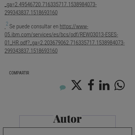
_ga=2.49546720.716335717.1538984073-
299343837.1518693160
2
Se puede consultar en
https://www-
05.ibm.com/services/es/bcs/pdf/REW03013-ESES-
01_HR.pdf?_ga=2.203679062.716335717.1538984073-
299343837.1518693160
COMPARTIR
Autor