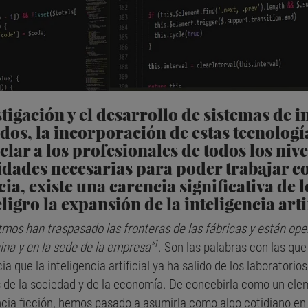
tigación y el desarrollo de sistemas de in
dos, la incorporación de estas tecnología
lar a los profesionales de todos los nive
idades necesarias para poder trabajar c
a, existe una carencia significativa de l
igro la expansión de la inteligencia artif
ritmos han traspasado las fronteras de las fábricas y están ope
1
cina y en la sede de la empresa”
. Son las palabras con las qu
que la inteligencia artificial ya ha salido de los laboratorios
os de la sociedad y de la economía. De concebirla como un e
cia ficción, hemos pasado a asumirla como algo cotidiano en 