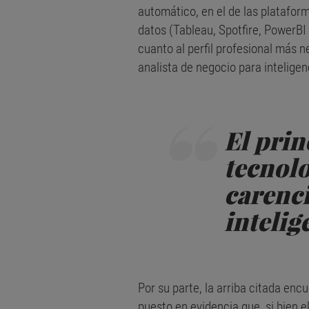
automático, en el de las platafor
datos (Tableau, Spotfire, PowerBI
cuanto al perfil profesional más 
analista de negocio para inteligenci
El prin
tecnolo
carenci
intelige
Por su parte, la arriba citada en
puesto en evidencia que, si bien 