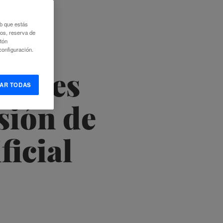
eb que estás
eos, reserva de
otón
onfiguración.
onales
AR TODAS
sión de
ficial