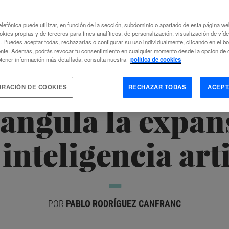
lefónica puede utilizar, en función de la sección, subdominio o apartado de esta página w
okies propias y de terceros para fines analíticos, de personalización, visualización de víd
c. Puedes aceptar todas, rechazarlas o configurar su uso individualmente, clicando en el b
nte. Además, podrás revocar tu consentimiento en cualquier momento desde la opción de c
tener información más detallada, consulta nuestra
política de cookies
 falta de profesi
URACIÓN DE COOKIES
RECHAZAR TODAS
ACEPT
rangula la expan
 inteligencia arti
POR
PABLO RODRÍGUEZ CANFRANC