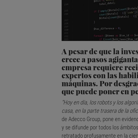
A pesar de que la inves
crece a pasos agiganta
empresa requiere recic
expertos con las habil
máquinas. Por desgraci
que puede poner en pel
“Hoy en día, los robots y los algo
casa, en la parte trasera de la ofi
de Adecco Group, pone en evidencia 
y se difunde por todos los ámbit
retratado profusamente en la cien