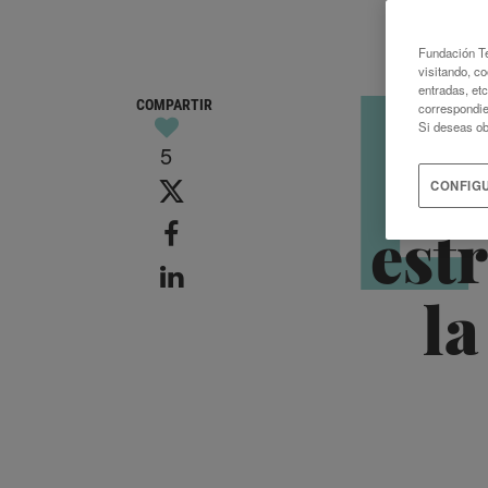
L
Fundación Te
visitando, co
entradas, et
COMPARTIR
correspondie
Si deseas ob
5
La
CONFIG
est
la