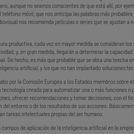
rio, aunque no seamos conscientes de que está allí, por ejem
el teléfono móvil, que nos anticipa las palabras más probables 
ovisual nos recomienda películas o series que se ajustan a n
tura productiva, cada vez en mayor medida se consideran los
vidad, y, en gran medida, llegarán a determinar la capacida
bal. De hecho, es más que probable que se abra una brecha ent
igencia artificial, y los que no han implantado soluciones te
abo por la Comisión Europea a los Estados miembros sobre el 
lla tecnología creada para automatizar una o más funciones o
ones, ofrecer recomendaciones y tomar decisiones, con el fin 
 del entorno o de los resultados de sus acciones. Básicamen
n tareas intelectuales propias del ser humano.
 campos de aplicación de la inteligencia artificial en la empre