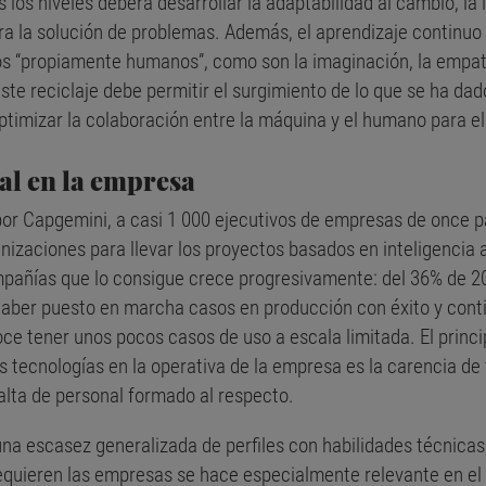
 los niveles deberá desarrollar la adaptabilidad al cambio, la i
 la solución de problemas. Además, el aprendizaje continuo a 
s “propiamente humanos”, como son la imaginación, la empatía,
ste reciclaje debe permitir el surgimiento de lo que se ha dado
ptimizar la colaboración entre la máquina y el humano para 
ial en la empresa
or Capgemini, a casi 1 000 ejecutivos de empresas de once pa
izaciones para llevar los proyectos basados en inteligencia art
mpañías que lo consigue crece progresivamente: del 36% de 20
 haber puesto en marcha casos en producción con éxito y cont
oce tener unos pocos casos de uso a escala limitada. El princ
 tecnologías en la operativa de la empresa es la carencia de 
a falta de personal formado al respecto.
na escasez generalizada de perfiles con habilidades técnicas, 
requieren las empresas se hace especialmente relevante en el