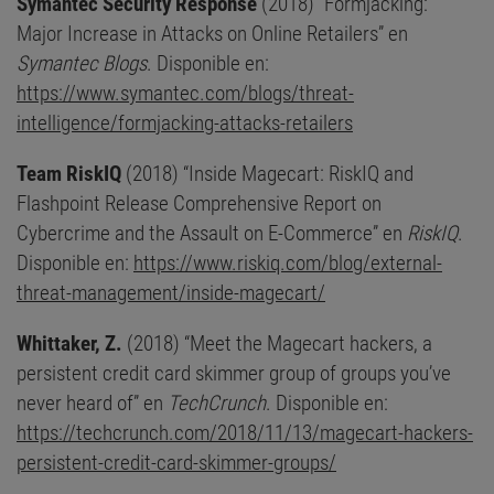
Symantec Security Response
(2018) “Formjacking:
Major Increase in Attacks on Online Retailers” en
Symantec Blogs
. Disponible en:
https://www.symantec.com/blogs/threat-
intelligence/formjacking-attacks-retailers
Team RiskIQ
(2018) “Inside Magecart: RiskIQ and
Flashpoint Release Comprehensive Report on
Cybercrime and the Assault on E-Commerce” en
RiskIQ
.
Disponible en:
https://www.riskiq.com/blog/external-
threat-management/inside-magecart/
Whittaker, Z.
(2018) “Meet the Magecart hackers, a
persistent credit card skimmer group of groups you’ve
never heard of” en
TechCrunch
. Disponible en:
https://techcrunch.com/2018/11/13/magecart-hackers-
persistent-credit-card-skimmer-groups/