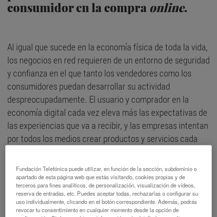
consumidor en la compra
online
.
Al igual que sucede en la economía física de toda la vida,
los negocios en red requieren de un entorno de seguridad
y confianza en el que tanto los vendedores como los
consumidores puedan desarrollar su actividad
despreocupadamente. El usuario y comprador en la
economía digital cada vez eleva más las expectativas de
las experiencias que va a recibir, y las empresas intentan
por todos los medios crear productos y servicios cada
vez más diferenciados y personalizados.
Fundación Telefónica puede utilizar, en función de la sección, subdominio o
No obstante, el vertiginoso ritmo que lleva la
apartado de esta página web que estás visitando, cookies propias y de
terceros para fines analíticos, de personalización, visualización de vídeos,
transformación digital impide con frecuencia que las
reserva de entradas, etc. Puedes aceptar todas, rechazarlas o configurar su
compañías puedan mantener el nivel de seguridad
uso individualmente, clicando en el botón correspondiente. Además, podrás
revocar tu consentimiento en cualquier momento desde la opción de
necesario para poder garantizar ese entorno de