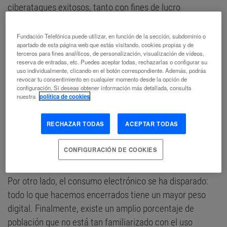
ciberataques exitosos, tanto con fines de lucro
económico, como con objetivos políticos,
geoestratégicos o ideológicos.
Fundación Telefónica puede utilizar, en función de la sección, subdominio o
apartado de esta página web que estás visitando, cookies propias y de
terceros para fines analíticos, de personalización, visualización de vídeos,
La súbita “digitalización extrema” a la que hemos tenido
reserva de entradas, etc. Puedes aceptar todas, rechazarlas o configurar su
que adaptarnos ha jugado abiertamente a favor del
uso individualmente, clicando en el botón correspondiente. Además, podrás
revocar tu consentimiento en cualquier momento desde la opción de
hacker, principalmente porque ahora estamos más
configuración. Si deseas obtener información más detallada, consulta
nuestra
política de cookies
expuestos tecnológicamente hablando. La sociedad se
ha hecho mucho más dependiente de las
RECHAZAR TODAS
ACEPTAR TODAS
infraestructuras digitales y la conectividad. Además, nos
hemos visto abocados al teletrabajo, sin que gran parte
CONFIGURACIÓN DE COOKIES
de las empresas y organizaciones hayan podido probar
debidamente cómo implantar con éxito esta modalidad.
Por otro lado, el consumo electrónico se ha disparado:
todo lo que hacemos encerrados tiene un mayor peso
digital. Finalmente, existe un amplio porcentaje de
población que no está tan familiarizado con el uso