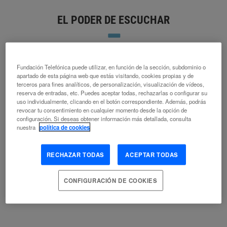
EL PODER DE ESCUCHAR
EDUARDO ARRIAGADA
BIG DATA
CAPITALISMO
DEMOCRACIA
GOBIERNO
Fundación Telefónica puede utilizar, en función de la sección, subdominio o
INFORMACIÓN PÚBLICA
INTERNET
PERIODISMO
POSVERDAD
apartado de esta página web que estás visitando, cookies propias y de
SOCIEDAD DE LA INFORMACIÓN
TRABAJO
VIGILANCIA
terceros para fines analíticos, de personalización, visualización de vídeos,
reserva de entradas, etc. Puedes aceptar todas, rechazarlas o configurar su
uso individualmente, clicando en el botón correspondiente. Además, podrás
revocar tu consentimiento en cualquier momento desde la opción de
configuración. Si deseas obtener información más detallada, consulta
nuestra
política de cookies
LOS ESTADOS DEMOCRÁTICOS,
AMENAZADOS
RECHAZAR TODAS
ACEPTAR TODAS
MARINA RODRÍGUEZ DÍAZ
CONFIGURACIÓN DE COOKIES
CIBERSEGURIDAD
DEMOCRACIA
DESINFORMACIÓN
FAKE NEWS
MEDIOS DE COMUNICACIÓN
PERIODISMO
POSVERDAD
RUSIA
SOCIEDAD DE LA INFORMACIÓN
UNIÓN
EUROPEA