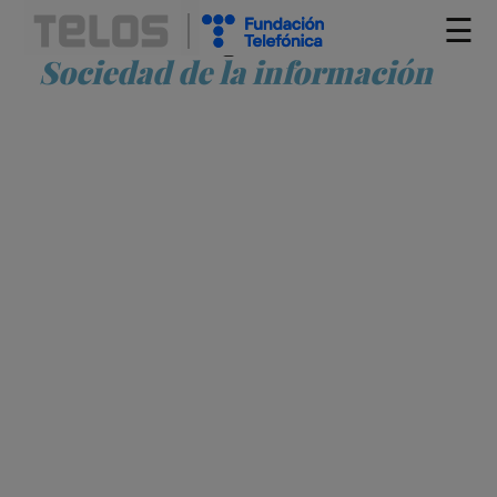
☰
Artículos etiquetados como
Sociedad de la información
LAS MENTIRAS DE LA POSVERDAD
JOHANNA PÉREZ DAZA
DESINFORMACIÓN
DIGITALIZACIÓN
ESCENARIOS
DE FUTURO
FAKE NEWS
INFORMACIÓN POLÍTICA
INTERNET
MEDIOS DE COMUNICACIÓN
POSVERDAD
SOCIEDAD DE LA
INFORMACIÓN
TECNOLOGÍA ADECUADA