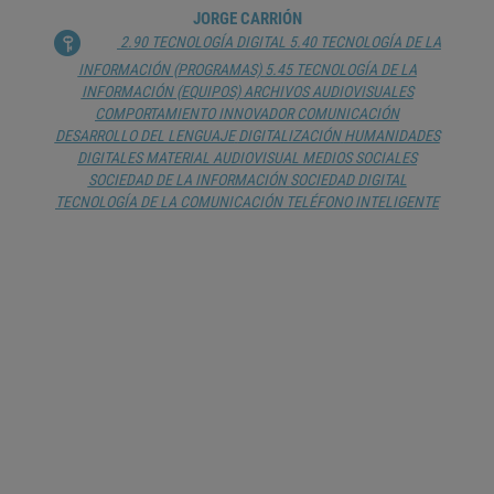
JORGE CARRIÓN
2.90 TECNOLOGÍA DIGITAL
5.40 TECNOLOGÍA DE LA
INFORMACIÓN (PROGRAMAS)
5.45 TECNOLOGÍA DE LA
INFORMACIÓN (EQUIPOS)
ARCHIVOS AUDIOVISUALES
COMPORTAMIENTO INNOVADOR
COMUNICACIÓN
DESARROLLO DEL LENGUAJE
DIGITALIZACIÓN
HUMANIDADES
DIGITALES
MATERIAL AUDIOVISUAL
MEDIOS SOCIALES
SOCIEDAD DE LA INFORMACIÓN
SOCIEDAD DIGITAL
TECNOLOGÍA DE LA COMUNICACIÓN
TELÉFONO INTELIGENTE
FRONTERAS Y EXCLUSIÓN:
PARADOJAS DE LA DIGITALIDAD
JOHANNA C. ÁNGEL REYES
CULTURA DIGITAL
DIGITALIZACIÓN
DISCRIMINACIÓN
FRONTERA
INTELIGENCIA ARTIFICIAL
SOCIEDAD DE LA INFORMACIÓN
SOCIEDAD DIGITAL