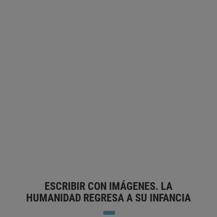
LA INFLUENCIA DE LA INTELIGENCIA
ARTIFICIAL EN LA ESCRITURA
RICHARD BENJAMINS
2 CIENCIA Y TECNOLOGÍA
2.90 TECNOLOGÍA
DIGITAL
5.40 TECNOLOGÍA DE LA INFORMACIÓN
(PROGRAMAS)
5.45 TECNOLOGÍA DE LA INFORMACIÓN
(EQUIPOS)
COMUNICACIÓN TRANSMEDIA
DESARROLLO DEL
LENGUAJE
DIGITALIZACIÓN
ENSEÑANZA DE LA ORTOGRAFÍA
ESCRITURA
GRAMÁTICA
INTELIGENCIA ARTIFICIAL
LENGUAJE
DIGITAL
METAVERSO
ORTOGRAFÍA
PROCESAMIENTO DEL
LENGUAJE NATURAL
SOCIEDAD DE LA INFORMACIÓN
SOCIEDAD DIGITAL
TECNOLOGÍA DE LA COMUNICACIÓN
TECNOLOGÍAS DEL LENGUAJE
ESCRIBIR CON IMÁGENES. LA
HUMANIDAD REGRESA A SU INFANCIA