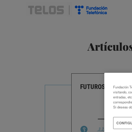
Artículo
FUTUROS ANTROPO
Fundación Te
visitando, co
MA
entradas, et
correspondie
Si deseas ob
ALEJANDRO
CONFIG
3.25 HISTORIA
ADAP