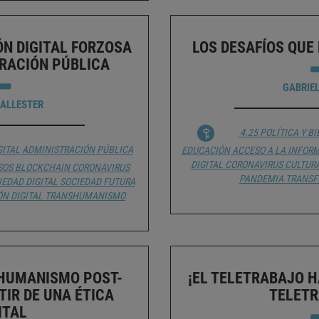
N DIGITAL FORZOSA
LOS DESAFÍOS QUE
TRACIÓN PÚBLICA
GABRIEL
BALLESTER
4.25 POLÍTICA Y B
GITAL
ADMINISTRACIÓN PÚBLICA
EDUCACIÓN
ACCESO A LA INFOR
DIGITAL
CORONAVIRUS
CULTUR
SOS
BLOCKCHAIN
CORONAVIRUS
PANDEMIA
TRANSF
IEDAD DIGITAL
SOCIEDAD FUTURA
N DIGITAL
TRANSHUMANISMO
 HUMANISMO POST-
¡EL TELETRABAJO H
TIR DE UNA ÉTICA
TELETR
ITAL