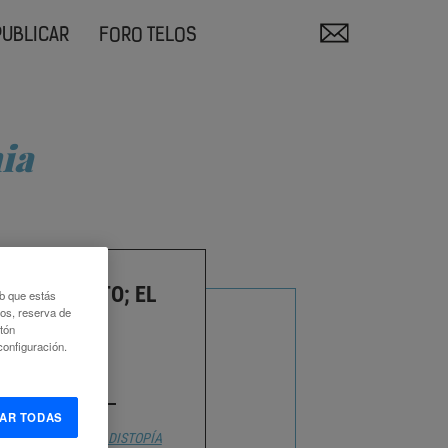
PUBLICAR
FORO TELOS
ia
ABA ESCRITO; EL
eb que estás
eos, reserva de
POR HACER
otón
onfiguración.
. ZAFRA
AR TODAS
SEÑO DE PROYECTO
DISTOPÍA