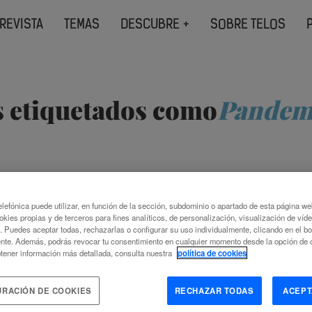
REVISTA
TEMAS
DESCUBRE +
SOBRE TELOS
s etiquetados como
Pandem
CÉNTRICOS AL POR
EL PRESENTE EST
lefónica puede utilizar, en función de la sección, subdominio o apartado de esta página w
okies propias y de terceros para fines analíticos, de personalización, visualización de víd
YOR
FUTURO, 
c. Puedes aceptar todas, rechazarlas o configurar su uso individualmente, clicando en el b
nte. Además, podrás revocar tu consentimiento en cualquier momento desde la opción de c
tener información más detallada, consulta nuestra
política de cookies
 PISCITELLI
JUAN M
URACIÓN DE COOKIES
RECHAZAR TODAS
ACEPT
TACIÓN AL CAMBIO CLIMÁTICO
CORONAVIRUS
DI