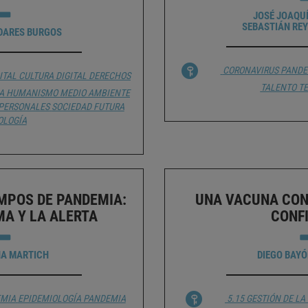
JOSÉ JOAQU
SEBASTIÁN RE
DARES BURGOS
CORONAVIRUS
PANDE
ITAL
CULTURA DIGITAL
DERECHOS
TALENTO
T
A
HUMANISMO
MEDIO AMBIENTE
RPERSONALES
SOCIEDAD FUTURA
OLOGÍA
MPOS DE PANDEMIA:
UNA VACUNA CONT
MA Y LA ALERTA
CONF
NA MARTICH
DIEGO BAY
EMIA
EPIDEMIOLOGÍA
PANDEMIA
5.15 GESTIÓN DE L