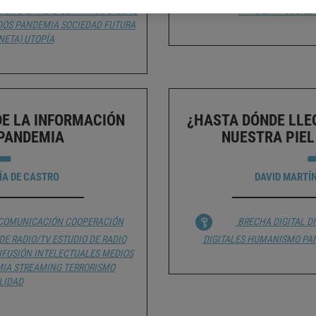
RISMO
CAMBIO CLIMÁTICO
DISEÑO
PANDEMIA
SOCIED
DOS
PANDEMIA
SOCIEDAD FUTURA
NETA)
UTOPÍA
DE LA INFORMACIÓN
¿HASTA DÓNDE LLEG
 PANDEMIA
NUESTRA PIEL
ÍA DE CASTRO
DAVID MARTÍ
 COMUNICACIÓN
COOPERACIÓN
BRECHA DIGITAL
DI
DE RADIO/TV
ESTUDIO DE RADIO
DIGITALES
HUMANISMO
PA
IFUSIÓN
INTELECTUALES
MEDIOS
MIA
STREAMING
TERRORISMO
LIDAD