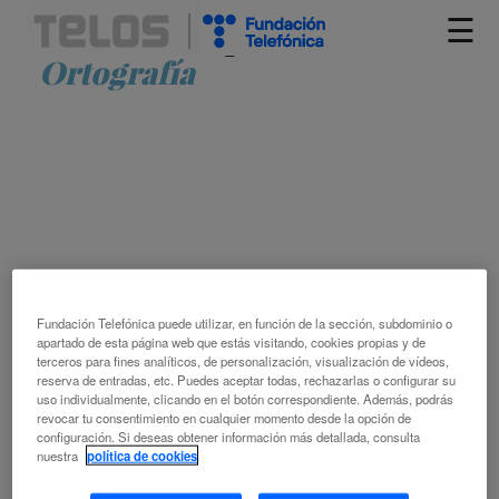
☰
Artículos etiquetados como
Ortografía
LA CORRECCIÓN DE TEXTOS:
TECNOLOGÍA Y PRÁCTICA
Fundación Telefónica puede utilizar, en función de la sección, subdominio o
apartado de esta página web que estás visitando, cookies propias y de
terceros para fines analíticos, de personalización, visualización de vídeos,
reserva de entradas, etc. Puedes aceptar todas, rechazarlas o configurar su
ÁLVARO MARTÍN VALCÁRCEL
uso individualmente, clicando en el botón correspondiente. Además, podrás
2 CIENCIA Y TECNOLOGÍA
2.90 TECNOLOGÍA
revocar tu consentimiento en cualquier momento desde la opción de
DIGITAL
AUTOMATIZACIÓN
GRAMÁTICA
MANUAL DE ESTILO
configuración. Si deseas obtener información más detallada, consulta
nuestra
política de cookies
ORTOGRAFÍA
REDACCIÓN