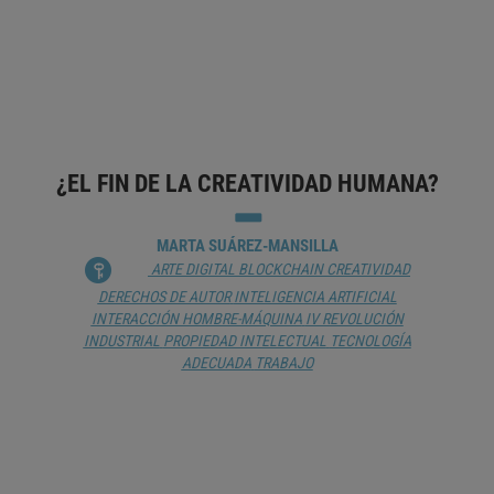
ACCESO A LA INFORMACIÓN
BLOCKCHAIN
CIBERSEGURIDAD
DESINFORMACIÓN
IGUALDAD DE
OPORTUNIDADES
INTELIGENCIA ARTIFICIAL
MEDIOS DE
COMUNICACIÓN
PLATAFORMAS DIGITALES
TECNOLOGÍA
ADECUADA
¿EL FIN DE LA CREATIVIDAD HUMANA?
MARTA SUÁREZ-MANSILLA
ARTE DIGITAL
BLOCKCHAIN
CREATIVIDAD
DERECHOS DE AUTOR
INTELIGENCIA ARTIFICIAL
INTERACCIÓN HOMBRE-MÁQUINA
IV REVOLUCIÓN
INDUSTRIAL
PROPIEDAD INTELECTUAL
TECNOLOGÍA
ADECUADA
TRABAJO
FERNANDO CERVIGÓN: «MI OBJETIVO