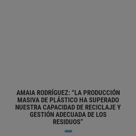
ES PLANTAR 10 MILLONES DE
ÁRBOLES ANTES DE 2030»
MARISOL SALES GIMÉNEZ
ÁFRICA
ÁRBOL
BLOCKCHAIN
CAMBIO CLIMÁTICO
CREATIVIDAD
DIÓXIDO DE CARBONO
EMPLEO DE LAS
MUJERES
FUENTE DE ENERGÍA RENOVABLE
INTELIGENCIA
ARTIFICIAL
KENIA
MEDIO AMBIENTE
MUJER Y DESARROLLO
ORGANIZACIÓN
PARTICIPACIÓN DE LA MUJER
SOSTENIBILIDAD
START-UP
TECNOLOGÍA ADECUADA
UGANDA
AMAIA RODRÍGUEZ: “LA PRODUCCIÓN
MASIVA DE PLÁSTICO HA SUPERADO
NUESTRA CAPACIDAD DE RECICLAJE Y
GESTIÓN ADECUADA DE LOS
RESIDUOS”