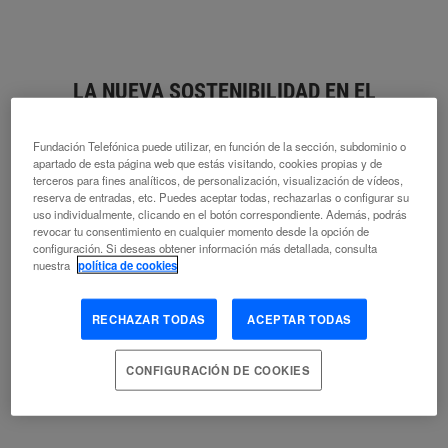
TRANSFORMACIÓN DIGITAL
LA NUEVA SOSTENIBILIDAD EN EL
MARCO DE UN PACTO BIODIGITAL
Fundación Telefónica puede utilizar, en función de la sección, subdominio o
apartado de esta página web que estás visitando, cookies propias y de
ALEJANDRO SACRISTÁN
terceros para fines analíticos, de personalización, visualización de vídeos,
BLOCKCHAIN
CONSERVACIÓN DE LA NATURALEZA
reserva de entradas, etc. Puedes aceptar todas, rechazarlas o configurar su
uso individualmente, clicando en el botón correspondiente. Además, podrás
DEMOCRACIA
DIGITALIZACIÓN
ESCENARIOS DE FUTURO
revocar tu consentimiento en cualquier momento desde la opción de
GLOBALIZACIÓN
GOBERNANZA
INTELIGENCIA ARTIFICIAL
configuración. Si deseas obtener información más detallada, consulta
INTERACCIÓN HOMBRE-MÁQUINA
TECNOLOGÍA ADECUADA
nuestra
política de cookies
RECHAZAR TODAS
ACEPTAR TODAS
EL PACTO DE CONFIANZA
CONFIGURACIÓN DE COOKIES
DAVID FERNÁNDEZ GARCÍA