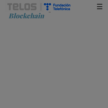
☰
Artículos etiquetados como
Blockchain
SINERGIAS GENERACIONALES:
INNOVACIÓN Y ADAPTABILIDAD DEL
CAPITAL HUMANO EN EL MERCADO
LABORAL GLOBAL
JESSICA BAYÓN PÉREZ
ALFABETIZACIÓN DIGITAL
APRENDIZAJE
AUTOMÁTICO
BLOCKCHAIN
CAMBIO CLIMÁTICO
TRABAJO