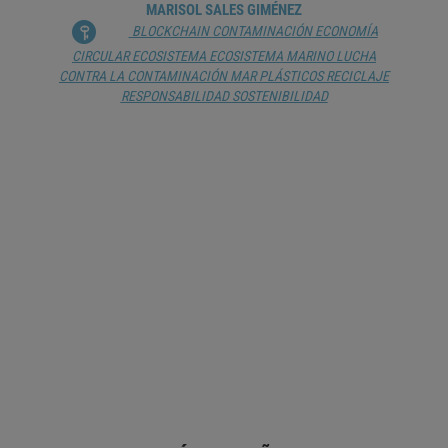
MARISOL SALES GIMÉNEZ
BLOCKCHAIN
CONTAMINACIÓN
ECONOMÍA
CIRCULAR
ECOSISTEMA
ECOSISTEMA MARINO
LUCHA
CONTRA LA CONTAMINACIÓN
MAR
PLÁSTICOS
RECICLAJE
RESPONSABILIDAD
SOSTENIBILIDAD
ECONOMÍA DIGITAL Y SOCIEDAD
HIPERCONECTADA
ANDRÉS J. ARENAS
BASE DE DATOS
BLOCKCHAIN
CRIPTOMONEDA
DIGITALIZACIÓN
ECONOMÍA DIGITAL
EMPRENDIMIENTO
INDUSTRIA 4.0
INTELIGENCIA ARTIFICIAL
INTERNET DE LAS
COSAS
MARKETING