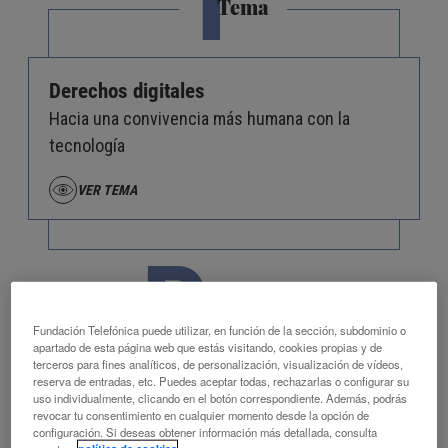
Tema
Derechos digitales
Hacia una convivencia más humana con la
tecnología
VER TEMA
P
Protagonista
Fundación Telefónica puede utilizar, en función de la sección, subdominio o
apartado de esta página web que estás visitando, cookies propias y de
terceros para fines analíticos, de personalización, visualización de vídeos,
reserva de entradas, etc. Puedes aceptar todas, rechazarlas o configurar su
uso individualmente, clicando en el botón correspondiente. Además, podrás
Rafael Yuste
revocar tu consentimiento en cualquier momento desde la opción de
Neurocientífico, divulgador y activista en defensa de
configuración. Si deseas obtener información más detallada, consulta