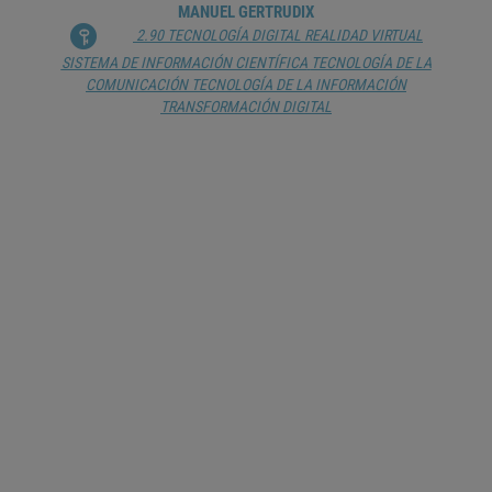
MANUEL GERTRUDIX
2.90 TECNOLOGÍA DIGITAL
REALIDAD VIRTUAL
SISTEMA DE INFORMACIÓN CIENTÍFICA
TECNOLOGÍA DE LA
COMUNICACIÓN
TECNOLOGÍA DE LA INFORMACIÓN
TRANSFORMACIÓN DIGITAL
INTELIGENCIA ARTIFICIAL PARA
CONSEGUIR LOS ODS
PALOMA DE LA PUENTE
2.90 TECNOLOGÍA DIGITAL
5G
ANÁLISIS DE DATOS
CRISIS ECOLÓGICA
DESARROLLO SOSTENIBLE
ECOLOGÍA
ECONOMÍAS EN TRANSICIÓN
INTELIGENCIA ARTIFICIAL
OBJETIVOS DE DESARROLLO SOSTENIBLE
REALIDAD VIRTUAL
SOCIEDAD FUTURA
TECNOLOGÍA DE LA COMUNICACIÓN