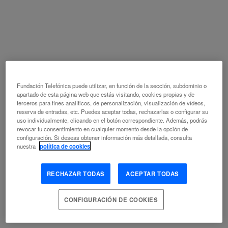
LENGUAJE
DIGITALIZACIÓN
ENSEÑANZA DE LA ORTOGRAFÍA
ESCRITURA
GRAMÁTICA
INTELIGENCIA ARTIFICIAL
LENGUAJE
DIGITAL
METAVERSO
ORTOGRAFÍA
PROCESAMIENTO DEL
LENGUAJE NATURAL
SOCIEDAD DE LA INFORMACIÓN
SOCIEDAD DIGITAL
TECNOLOGÍA DE LA COMUNICACIÓN
TECNOLOGÍAS DEL LENGUAJE
Fundación Telefónica puede utilizar, en función de la sección, subdominio o
ESCRIBIR CON IMÁGENES. LA
apartado de esta página web que estás visitando, cookies propias y de
terceros para fines analíticos, de personalización, visualización de vídeos,
HUMANIDAD REGRESA A SU INFANCIA
reserva de entradas, etc. Puedes aceptar todas, rechazarlas o configurar su
uso individualmente, clicando en el botón correspondiente. Además, podrás
revocar tu consentimiento en cualquier momento desde la opción de
JORGE CARRIÓN
configuración. Si deseas obtener información más detallada, consulta
2.90 TECNOLOGÍA DIGITAL
5.40 TECNOLOGÍA DE LA
nuestra
política de cookies
INFORMACIÓN (PROGRAMAS)
5.45 TECNOLOGÍA DE LA
INFORMACIÓN (EQUIPOS)
ARCHIVOS AUDIOVISUALES
RECHAZAR TODAS
ACEPTAR TODAS
COMPORTAMIENTO INNOVADOR
COMUNICACIÓN
DESARROLLO DEL LENGUAJE
DIGITALIZACIÓN
HUMANIDADES
DIGITALES
MATERIAL AUDIOVISUAL
MEDIOS SOCIALES
CONFIGURACIÓN DE COOKIES
SOCIEDAD DE LA INFORMACIÓN
SOCIEDAD DIGITAL
TECNOLOGÍA DE LA COMUNICACIÓN
TELÉFONO INTELIGENTE