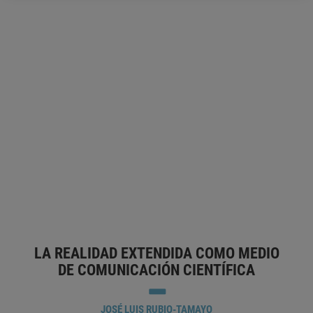
LA DIGITOCRACIA Y SUS SÚBDITOS: LA
APARICIÓN DEL ANIMAL DIGITALIS
ALFONSO BALLESTEROS
ALGORITMO
DIGITALIZACIÓN
GOBERNABILIDAD
GOBERNANZA
INTERACCIÓN HOMBRE-MÁQUINA
NEUTRALIDAD
SOCIEDAD DIGITAL
TECNOCRACIA
TECNOLOGÍA
DE LA COMUNICACIÓN
TECNOLOGÍA DE LA INFORMACIÓN
TRANSFORMACIÓN DIGITAL
TRANSHUMANISMO
LA REALIDAD EXTENDIDA COMO MEDIO
DE COMUNICACIÓN CIENTÍFICA
JOSÉ LUIS RUBIO-TAMAYO