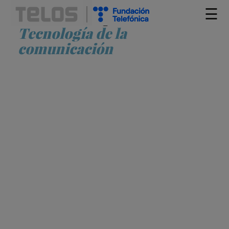
☰
Artículos etiquetados como
Tecnología de la
comunicación
LA INFLUENCIA DE LA INTELIGENCIA
ARTIFICIAL EN LA ESCRITURA
RICHARD BENJAMINS
2 CIENCIA Y TECNOLOGÍA
2.90 TECNOLOGÍA
DIGITAL
5.40 TECNOLOGÍA DE LA INFORMACIÓN
(PROGRAMAS)
5.45 TECNOLOGÍA DE LA INFORMACIÓN
(EQUIPOS)
COMUNICACIÓN TRANSMEDIA
DESARROLLO DEL