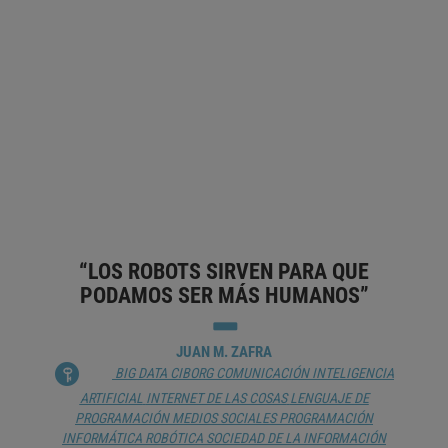
UN MUNDO PARA INTERROGAR Y
ESCUCHAR
ANTONIO RODRÍGUEZ DE LAS HERAS
ASISTENTE VIRTUAL
BOTS
DIGITALIZACIÓN
HIPERTEXTO
LIBERTAD DE PALABRA
PALABRA
PODCAST
RECONOCIMIENTO DE VOZ
TECNOLOGÍA DE LA
COMUNICACIÓN
TECNOLOGÍA DE LA INFORMACIÓN
“LOS ROBOTS SIRVEN PARA QUE
PODAMOS SER MÁS HUMANOS”
JUAN M. ZAFRA
BIG DATA
CIBORG
COMUNICACIÓN
INTELIGENCIA
ARTIFICIAL
INTERNET DE LAS COSAS
LENGUAJE DE
PROGRAMACIÓN
MEDIOS SOCIALES
PROGRAMACIÓN
INFORMÁTICA
ROBÓTICA
SOCIEDAD DE LA INFORMACIÓN