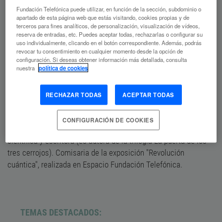
Fundación Telefónica puede utilizar, en función de la sección, subdominio o
apartado de esta página web que estás visitando, cookies propias y de
terceros para fines analíticos, de personalización, visualización de vídeos,
reserva de entradas, etc. Puedes aceptar todas, rechazarlas o configurar su
uso individualmente, clicando en el botón correspondiente. Además, podrás
revocar tu consentimiento en cualquier momento desde la opción de
configuración. Si deseas obtener información más detallada, consulta
Sonia Fernández-Vidal
nuestra
política de cookies
COMISARIA DE LA EXPOSICIÓN "REVOLUCIÓN
RECHAZAR TODAS
ACEPTAR TODAS
CUÁNTICA"
CONFIGURACIÓN DE COOKIES
Doctora en información y óptica cuántica, divulgadora
científica y escritora (es autora de la trilogía La puerta de los
tres cerrojos). Comisaria de la exposición "Revolución
cuántica", realizada en Espacio Fundación Telefónica.
TEMAS DESTACADOS: