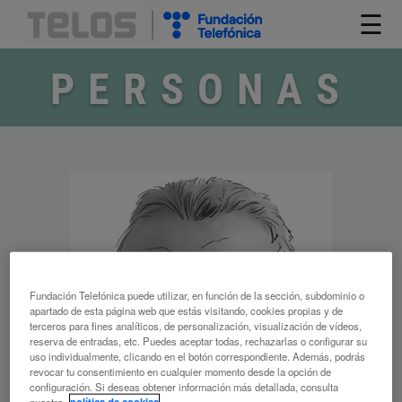
☰
PERSONAS
Fundación Telefónica puede utilizar, en función de la sección, subdominio o
apartado de esta página web que estás visitando, cookies propias y de
terceros para fines analíticos, de personalización, visualización de vídeos,
reserva de entradas, etc. Puedes aceptar todas, rechazarlas o configurar su
uso individualmente, clicando en el botón correspondiente. Además, podrás
revocar tu consentimiento en cualquier momento desde la opción de
configuración. Si deseas obtener información más detallada, consulta
nuestra
política de cookies