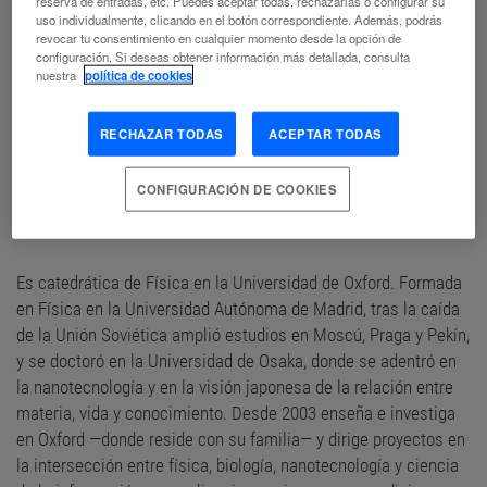
reserva de entradas, etc. Puedes aceptar todas, rechazarlas o configurar su
uso individualmente, clicando en el botón correspondiente. Además, podrás
revocar tu consentimiento en cualquier momento desde la opción de
configuración. Si deseas obtener información más detallada, consulta
nuestra
política de cookies
RECHAZAR TODAS
ACEPTAR TODAS
Sonia Contera
CONFIGURACIÓN DE COOKIES
CATEDRÁTICA EN FÍSICA BIOLÓGICA,
INVESTIGADORA Y ESCRITORA
Es catedrática de Física en la Universidad de Oxford. Formada
en Física en la Universidad Autónoma de Madrid, tras la caída
de la Unión Soviética amplió estudios en Moscú, Praga y Pekín,
y se doctoró en la Universidad de Osaka, donde se adentró en
la nanotecnología y en la visión japonesa de la relación entre
materia, vida y conocimiento. Desde 2003 enseña e investiga
en Oxford —donde reside con su familia— y dirige proyectos en
la intersección entre física, biología, nanotecnología y ciencia