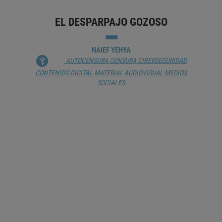
EL DESPARPAJO GOZOSO
NAIEF YEHYA
AUTOCENSURA
CENSURA
CIBERSEGURIDAD
CONTENIDO DIGITAL
MATERIAL AUDIOVISUAL
MEDIOS
SOCIALES
NETFLIX, NUEVAS TENDENCIAS DE
CONSUMO AUDIOVISUAL EN ESPAÑA
MARISA MORENO GUERRERO
COMUNICACIÓN TRANSMEDIA
CONSUMIDOR
ESPAÑA
ESTUDIO DE AUDIENCIA
MATERIAL AUDIOVISUAL
PLATAFORMAS DIGITALES
TELEVISIÓN