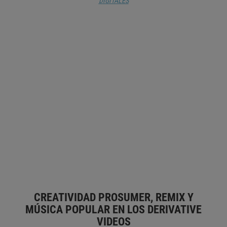
DIGITALES
¡LARGA VIDA AL PÓDCAST!
RAÚL TEROL
ARIADNA FERNÁNDEZ-PLANELLS
NÀDIA ALONSO LÓPEZ
1 EDUCACIÓN
2 CIENCIA Y TECNOLOGÍA
3.25
HISTORIA
APRENDIZAJE ACTIVO
AUDIO
CREATIVIDAD
ESCUELA
ESPAÑA
INNOVACIÓN PEDAGÓGICA
LIBERTAD DE
PALABRA
MATERIAL AUDIOVISUAL
PODCAST
PRÁCTICA
PEDAGÓGICA
CREATIVIDAD PROSUMER, REMIX Y
MÚSICA POPULAR EN LOS DERIVATIVE
VIDEOS