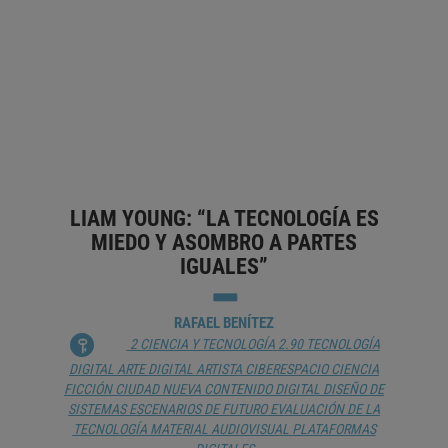
VICTORIA SAEZ
COLECTIVISMO
DESARROLLO DEL LENGUAJE
ENSEÑANZA DE LA ESCRITURA
ESCRITOR
ESCRITORA
ESCRITURA
ESCRITURA MANUSCRITA
MATERIAL AUDIOVISUAL
PLATAFORMAS DIGITALES
SISTEMA DE ESCRITURA
LIAM YOUNG: “LA TECNOLOGÍA ES
MIEDO Y ASOMBRO A PARTES
IGUALES”
RAFAEL BENÍTEZ
2 CIENCIA Y TECNOLOGÍA
2.90 TECNOLOGÍA
DIGITAL
ARTE DIGITAL
ARTISTA
CIBERESPACIO
CIENCIA
FICCIÓN
CIUDAD NUEVA
CONTENIDO DIGITAL
DISEÑO DE
SISTEMAS
ESCENARIOS DE FUTURO
EVALUACIÓN DE LA
TECNOLOGÍA
MATERIAL AUDIOVISUAL
PLATAFORMAS