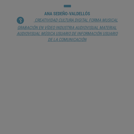
ANA SEDEÑO-VALDELLÓS
CREATIVIDAD
CULTURA DIGITAL
FORMA MUSICAL
GRABACIÓN EN VÍDEO
INDUSTRIA AUDIOVISUAL
MATERIAL
AUDIOVISUAL
MÚSICA
USUARIO DE INFORMACIÓN
USUARIO
DE LA COMUNICACIÓN
JULIANA RUEDA: «LA VOZ AÚN NOS
DISTINGUE COMO HUMANOS»
JUAN M. ZAFRA
AUDIO
AUDIOLIBRO
COMUNICACIÓN
INTELIGENCIA
ARTIFICIAL
LIBERTAD DE PALABRA
LITERATURA
MATERIAL
AUDIOVISUAL
PALABRA
PODCAST
PROGRAMACIÓN
INFORMÁTICA
ROBÓTICA
TECNOLOGÍA
TRANSHUMANISMO