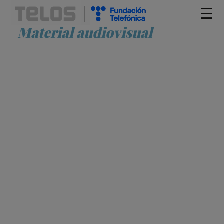
☰
Artículos etiquetados como
Material audiovisual
¿QUIERE LA IA DESTRUIR EL CINE?
EDUARDO GROJO
ACTOR
ARCHIVOS AUDIOVISUALES
ARTE DIGITAL
CÁMARA CINEMATOGRÁFICA
CHATBOT
CINE
DEEP FAKE
DEEP
LEARNING
INDUSTRIA AUDIOVISUAL
INTELIGENCIA
ARTIFICIAL
MATERIAL AUDIOVISUAL
PELÍCULA
PLATAFORMA
DIGITAL