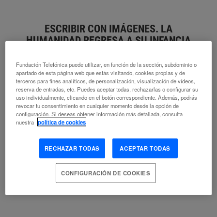
ESCRIBIR CON IMÁGENES. LA
HUMANIDAD REGRESA A SU INFANCIA
Fundación Telefónica puede utilizar, en función de la sección, subdominio o
JORGE CARRIÓN
apartado de esta página web que estás visitando, cookies propias y de
2.90 TECNOLOGÍA DIGITAL
5.40 TECNOLOGÍA DE LA
terceros para fines analíticos, de personalización, visualización de vídeos,
reserva de entradas, etc. Puedes aceptar todas, rechazarlas o configurar su
INFORMACIÓN (PROGRAMAS)
5.45 TECNOLOGÍA DE LA
uso individualmente, clicando en el botón correspondiente. Además, podrás
INFORMACIÓN (EQUIPOS)
ARCHIVOS AUDIOVISUALES
revocar tu consentimiento en cualquier momento desde la opción de
COMPORTAMIENTO INNOVADOR
COMUNICACIÓN
configuración. Si deseas obtener información más detallada, consulta
DESARROLLO DEL LENGUAJE
DIGITALIZACIÓN
HUMANIDADES
nuestra
política de cookies
DIGITALES
MATERIAL AUDIOVISUAL
MEDIOS SOCIALES
SOCIEDAD DE LA INFORMACIÓN
SOCIEDAD DIGITAL
RECHAZAR TODAS
ACEPTAR TODAS
TECNOLOGÍA DE LA COMUNICACIÓN
TELÉFONO INTELIGENTE
CONFIGURACIÓN DE COOKIES
ALGO REAL EN DONDE TODO ES
FINGIDO