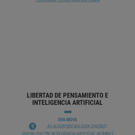
POSVERDAD
TECNOLOGÍA ADECUADA
EL PODER DE ESCUCHAR
EDUARDO ARRIAGADA
BIG DATA
CAPITALISMO
DEMOCRACIA
GOBIERNO
INFORMACIÓN PÚBLICA
INTERNET
PERIODISMO
POSVERDAD
SOCIEDAD DE LA INFORMACIÓN
TRABAJO
VIGILANCIA
LIBERTAD DE PENSAMIENTO E
INTELIGENCIA ARTIFICIAL
EVA MOYA
5G
ALGORITMO
BIG DATA
CHATBOT
DIGITALIZACIÓN
INTELIGENCIA ARTIFICIAL
INTERNET