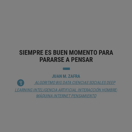
ALGORITMO
ANTROPOLOGÍA
BIG DATA
BRECHA
DIGITAL
CREATIVIDAD
DESARROLLO TECNOLÓGICO
EMPLEO
EMPRESA
ESCENARIOS DE FUTURO
EVOLUCIÓN
HISTORIA
HISTORIA ECONÓMICA
HISTORIA POLÍTICA
TECNOLOGÍA
ADECUADA
SIEMPRE ES BUEN MOMENTO PARA
PARARSE A PENSAR
JUAN M. ZAFRA
ALGORITMO
BIG DATA
CIENCIAS SOCIALES
DEEP
LEARNING
INTELIGENCIA ARTIFICIAL
INTERACCIÓN HOMBRE-
MÁQUINA
INTERNET
PENSAMIENTO
CUANDO LA INTELIGENCIA NATURAL