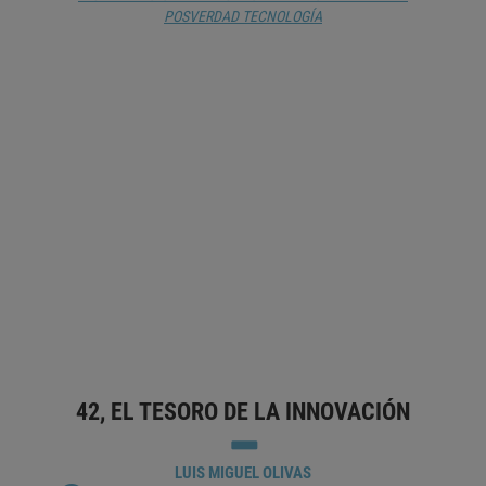
POSVERDAD
TECNOLOGÍA
FORO TELOS 2023: EL FUTURO DEL
TRABAJO. ‘LIDERAZGO
TRANSFORMACIONAL’
TELOS
BIG DATA
EMPLEO
ESCENARIOS DE FUTURO
INNOVACIÓN EMPRESARIAL
LIDERAZGO
ORGANIZACIÓN DEL
TRABAJO
TALENTO
TRABAJO
42, EL TESORO DE LA INNOVACIÓN
LUIS MIGUEL OLIVAS