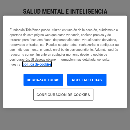
SALUD MENTAL E INTELIGENCIA
ARTIFICIAL ALIADOS PODEROSOS
PARA LOGRAR LA INCLUSIÓN
Fundación Telefónica puede utilizar, en función de la sección, subdominio o
apartado de esta página web que estás visitando, cookies propias y de
terceros para fines analíticos, de personalización, visualización de vídeos,
ALEJANDRA MORA OLIVARES
reserva de entradas, etc. Puedes aceptar todas, rechazarlas o configurar su
BIG DATA
ESCENARIOS DE FUTURO
ÉTICA
uso individualmente, clicando en el botón correspondiente. Además, podrás
revocar tu consentimiento en cualquier momento desde la opción de
INCLUSIÓN
INTELIGENCIA ARTIFICIAL
OBJETIVOS DE
configuración. Si deseas obtener información más detallada, consulta
DESARROLLO SOSTENIBLE
SALUD
SALUD MENTAL
SOCIEDAD
nuestra
política de cookies
CIVIL
RECHAZAR TODAS
ACEPTAR TODAS
CONFIGURACIÓN DE COOKIES
EL DESAFÍO TECNOLÓGICO DESDE UNA
MIRADA ANTROPOLÓGICA
LAUREANO CASTRO NOGUEIRA
MIGUEL ÁNGEL CASTRO NOGUEIRA