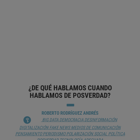
SE ENCUENTRA CON LA INTELIGENCIA
ARTIFICIAL
JOSÉ DE JESÚS ROCHA SALAZAR
APRENDIZAJE
AYUDA FINANCIERA
BIG DATA
CHATBOT
DIGITALIZACIÓN
ECONOMÍA DIGITAL
ESCENARIOS
DE FUTURO
INSTITUCIONES FINANCIERAS
INTELIGENCIA
ARTIFICIAL
RED NEURONAL ARTIFICIAL
TECNOLOGÍA
FINANCIERA
¿DE QUÉ HABLAMOS CUANDO
HABLAMOS DE POSVERDAD?
ROBERTO RODRÍGUEZ ANDRÉS
BIG DATA
DEMOCRACIA
DESINFORMACIÓN
DIGITALIZACIÓN
FAKE NEWS
MEDIOS DE COMUNICACIÓN
PENSAMIENTO
PERIODISMO
POLARIZACIÓN SOCIAL
POLÍTICA