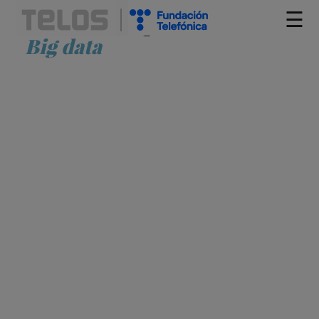
☰
Artículos etiquetados como
Big data
¿SOMOS LO QUE DICE EL DATO?
LUIS BARREDA
APRENDIZAJE
BIG DATA
CIBERSEGURIDAD
DERECHOS DIGITALES
INTELIGENCIA ARTIFICIAL
INTERNET DE
LAS COSAS
NEUROCIENCIA
PROCESAMIENTO DE DATOS
ROBÓTICA
TOMA DE DECISIONES