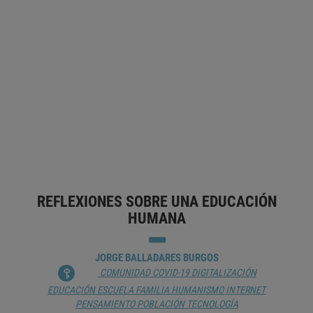
UN RETORNO A LOS CLÁSICOS DEL
SIGLO XX
JUAN DE LA CRUZ BERLANGA
COMUNICACIÓN
CONOCIMIENTO
DIGITALIZACIÓN
DISCURSO
ÉTICA
FILOSOFÍA
HISTORIA
HUMANISMO
ILUSTRACIÓN
INTELIGENCIA ARTIFICIAL
INTERNET
INVESTIGACIÓN
PENSAMIENTO
POSMODERNIDAD
POSVERDAD
REFLEXIONES SOBRE UNA EDUCACIÓN
HUMANA
JORGE BALLADARES BURGOS
COMUNIDAD
COVID-19
DIGITALIZACIÓN
EDUCACIÓN
ESCUELA
FAMILIA
HUMANISMO
INTERNET
PENSAMIENTO
POBLACIÓN
TECNOLOGÍA