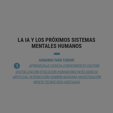
DESEMPLEO
DIGITALIZACIÓN
EDUCACIÓN
EMPRESA
ESPAÑA
ÉTICA
HUMANISMO
INTELIGENCIA ARTIFICIAL
INTERACCIÓN
HOMBRE-MÁQUINA
START-UP
TECNOLOGÍA ADECUADA
TRANSFORMACIÓN DIGITAL
LA IA Y LOS PRÓXIMOS SISTEMAS
MENTALES HUMANOS
GERARDO IVÁN TUDURÍ
APRENDIZAJE
CIENCIA
CONOCIMIENTO
CULTURA
DIGITALIZACIÓN
EVOLUCIÓN
HUMANISMO
INTELIGENCIA
ARTIFICIAL
INTERACCIÓN HOMBRE-MÁQUINA
INVESTIGACIÓN
MENTE
TECNOLOGÍA ADECUADA
MÁQUINA Y PALABRA