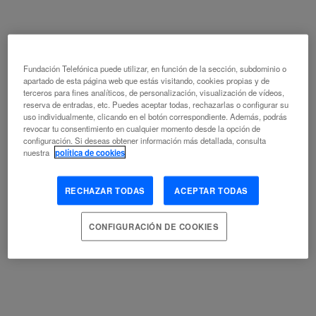
LINGÜISTA
ROBÓTICA
SINGULARIDAD
EMANCIPARSE DEL TECNOANIMISMO
Fundación Telefónica puede utilizar, en función de la sección, subdominio o
apartado de esta página web que estás visitando, cookies propias y de
terceros para fines analíticos, de personalización, visualización de vídeos,
JOSÉ MANUEL MUÑOZ
reserva de entradas, etc. Puedes aceptar todas, rechazarlas o configurar su
JOSÉ ÁNGEL MARINARO
uso individualmente, clicando en el botón correspondiente. Además, podrás
ALFABETIZACIÓN
CHATBOT
ÉTICA
HUMANISMO
revocar tu consentimiento en cualquier momento desde la opción de
configuración. Si deseas obtener información más detallada, consulta
INTELIGENCIA ARTIFICIAL
INTERACCIÓN HOMBRE-MÁQUINA
nuestra
política de cookies
TECNOLOGÍA ADECUADA
TRANSHUMANISMO
RECHAZAR TODAS
ACEPTAR TODAS
CONFIGURACIÓN DE COOKIES
IA GENERATIVA. ¿ESPAÑA EN LA NUBE
O EN LAS NUBES?
ANDRÉS PEDREÑO
CAMBIO CLIMÁTICO
CAPITAL
CHATBOT