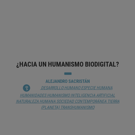
PABLO SANGUINETTI
CHATBOT
CREATIVIDAD
HUMANISMO
INTERACCIÓN HOMBRE-MÁQUINA
LENGUAJE DIGITAL
PALABRA
PROCESAMIENTO DEL LENGUAJE NATURAL
TECNOLOGÍA ADECUADA
¿HACIA UN HUMANISMO BIODIGITAL?
ALEJANDRO SACRISTÁN
DESARROLLO HUMANO
ESPECIE HUMANA
HUMANIDADES
HUMANISMO
INTELIGENCIA ARTIFICIAL
NATURALEZA HUMANA
SOCIEDAD CONTEMPORÁNEA
TIERRA
(PLANETA)
TRANSHUMANISMO