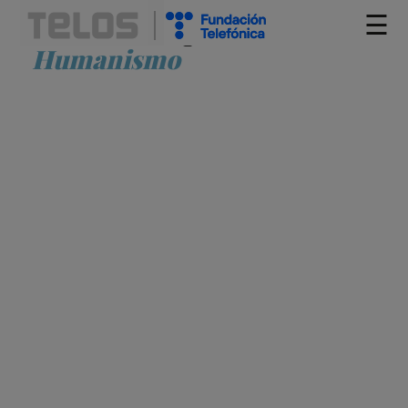
☰
Artículos etiquetados como
Humanismo
MODELANDO NUESTRA RELACIÓN CON
LA INTELIGENCIA ARTIFICIAL Y LA
NATURALEZA
ALFONSO VALLÉS SALES
COMPUTACIÓN CUÁNTICA
DESARROLLO HUMANO
HUMANIDADES DIGITALES
HUMANISMO
IMAGINACIÓN
INTELIGENCIA ARTIFICIAL
INTERNET DE LAS COSAS