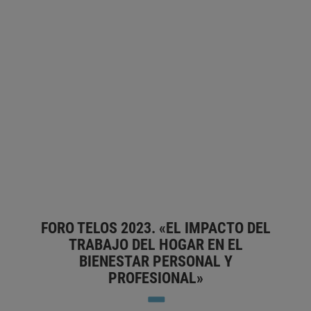
LA FATIGA INFORMÁTICA EN EL
TRABAJO
FRANCISCO TRUJILLO PONS
DIGITALIZACIÓN
EMPRESA
EVALUACIÓN DE LA
TECNOLOGÍA
PARTICIPACIÓN DE LOS TRABAJADORES
SALUD
MENTAL
TECNOLOGÍA ADECUADA
TRABAJADOR
UNIÓN
EUROPEA
FORO TELOS 2023. «EL IMPACTO DEL
TRABAJO DEL HOGAR EN EL
BIENESTAR PERSONAL Y
PROFESIONAL»