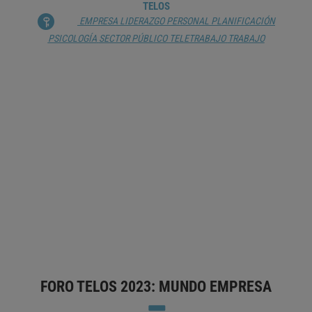
TELOS
EMPRESA
LIDERAZGO
PERSONAL
PLANIFICACIÓN
PSICOLOGÍA
SECTOR PÚBLICO
TELETRABAJO
TRABAJO
EMERGENCIA Y MIOPÍA CLIMÁTICAS
VÍCTOR RESCO DE DIOS
ÁRBOL
BIODIVERSIDAD
CAMBIO CLIMÁTICO
CARBONO
CONTAMINACIÓN
DESARROLLO SOSTENIBLE
ECOSISTEMA
EMERGENCIA CLIMÁTICA
EMPRESA
MEDIOS DE
COMUNICACIÓN
SOSTENIBILIDAD
TEMPERATURA
TIERRA
(PLANETA)
FORO TELOS 2023: MUNDO EMPRESA