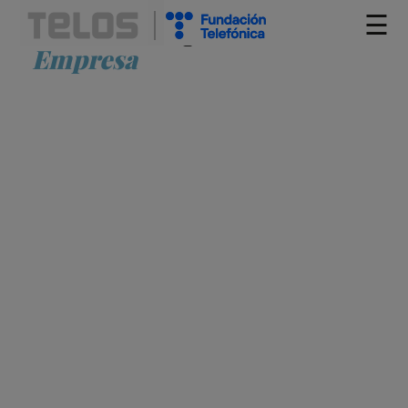
☰
Artículos etiquetados como
Empresa
SÓCRATES YA SABÍA DE INTELIGENCIA
ARTIFICIAL
ÓSCAR VELASCO
CULTURA
EMPRESA
ESCENARIOS DE FUTURO
FILOSOFÍA
INTELIGENCIA ARTIFICIAL
INTERACCIÓN HOMBRE-
MÁQUINA
LIDERAZGO
ORGANIZACIÓN
PRODUCTIVIDAD
TOMA
DE DECISIONES