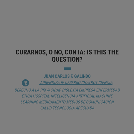
ASOCIACIÓN
CIENCIA
DISCRIMINACIÓN
EMPLEO
EMPRESA
HUELGA
INFORMACIÓN
INNOVACIÓN CIENTÍFICA
INTELIGENCIA ARTIFICIAL
INTERNET
OPINIÓN PÚBLICA
RED
DE TELECOMUNICACIONES
RELACIONES LABORALES
SINDICATO
TRABAJO
CURARNOS, O NO, CON IA: IS THIS THE
QUESTION?
JUAN CARLOS F. GALINDO
APRENDIZAJE
CEREBRO
CHATBOT
CIENCIA
DERECHO A LA PRIVACIDAD
DISLEXIA
EMPRESA
ENFERMEDAD
ÉTICA
HOSPITAL
INTELIGENCIA ARTIFICIAL
MACHINE
LEARNING
MEDICAMENTO
MEDIOS DE COMUNICACIÓN
SALUD
TECNOLOGÍA ADECUADA