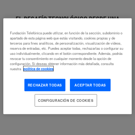
EL DESAFÍO TECNOLÓGICO DESDE UNA
MIRADA ANTROPOLÓGICA
Fundación Telefónica puede utilizar, en función de la sección, subdominio o
apartado de esta página web que estás visitando, cookies propias y de
LAUREANO CASTRO NOGUEIRA
terceros para fines analíticos, de personalización, visualización de vídeos,
MIGUEL ÁNGEL CASTRO NOGUEIRA
reserva de entradas, etc. Puedes aceptar todas, rechazarlas o configurar su
uso individualmente, clicando en el botón correspondiente. Además, podrás
ALGORITMO
ANTROPOLOGÍA
BIG DATA
BRECHA
revocar tu consentimiento en cualquier momento desde la opción de
DIGITAL
CREATIVIDAD
DESARROLLO TECNOLÓGICO
EMPLEO
configuración. Si deseas obtener información más detallada, consulta
EMPRESA
ESCENARIOS DE FUTURO
EVOLUCIÓN
HISTORIA
nuestra
política de cookies
HISTORIA ECONÓMICA
HISTORIA POLÍTICA
TECNOLOGÍA
ADECUADA
RECHAZAR TODAS
ACEPTAR TODAS
CONFIGURACIÓN DE COOKIES
QUO VADIS MACHINA?
JOSÉ VARELA FERRIO