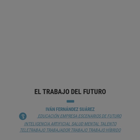
IA GENERATIVA. ¿ESPAÑA EN LA NUBE
O EN LAS NUBES?
ANDRÉS PEDREÑO
CAMBIO CLIMÁTICO
CAPITAL
CHATBOT
DESEMPLEO
DIGITALIZACIÓN
EDUCACIÓN
EMPRESA
ESPAÑA
ÉTICA
HUMANISMO
INTELIGENCIA ARTIFICIAL
INTERACCIÓN
HOMBRE-MÁQUINA
START-UP
TECNOLOGÍA ADECUADA
TRANSFORMACIÓN DIGITAL
EL TRABAJO DEL FUTURO
IVÁN FERNÁNDEZ SUÁREZ
EDUCACIÓN
EMPRESA
ESCENARIOS DE FUTURO
INTELIGENCIA ARTIFICIAL
SALUD MENTAL
TALENTO
TELETRABAJO
TRABAJADOR
TRABAJO
TRABAJO HÍBRIDO